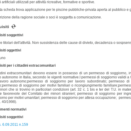
 artificiali utilizzati per attività ricreative, formative e sportive.
a scheda trova applicazione per le piscine pubbliche-privata aperta al pubblico e 
rizione della ragione sociale o soci è soggetta a comunicazione.
isiti
siti soggettivi
e titolari dell'attività. Non sussistenza delle cause di divieto, decadenza o sospsen
siti oggettivi
uno
siti per i cittadini extracomunitari
tadini extracomunitari devono essere in possesso di un permesso di soggiorno, in 
o autonomo in Italia, secondo le vigenti normative.I permessi di soggiorno validi a
lavoro autonomo;permesso di soggiorno per lavoro subordinato; permesso di 
o;permesso di soggiorno per motivi familiari o ricongiungimento familiare;permess
inori che si trovino in particolari condizioni (art. 32 c. 1 bis e ter del T.U. in m
e favorevole del Comitato dei minori stranieri; permesso di soggiorno per ingr
orno per motivi umanitari; permesso di soggiorno per attesa occupazione; permesso 
n. 40/1998).
imenti normativi
siti soggettivi
. 6.09.2011 n.159