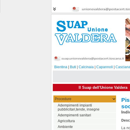
Bientina
|
Buti
|
Calcinaia
|
Capannoli
|
Casciana
Il Suap dell'Unione Valdera
Procedure
Pis
Adempimenti impianti
soc
pubblicitari,tende, insegne
Indi
Adempimenti sanitari
Descr
Agricoltura
Ambiente
La no