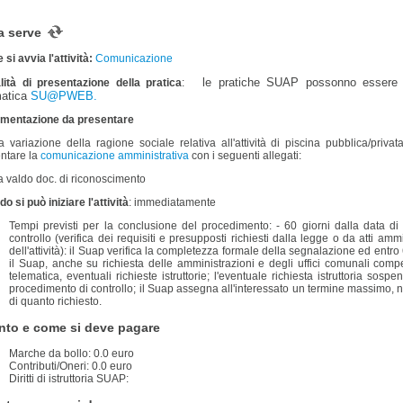
a serve
si avvia l'attività:
Comunicazione
le pratiche SUAP possonno essere p
ità di presentazione della pratica
:
matica
SU@PWEB.
mentazione da presentare
a variazione della ragione sociale relativa all'attività di piscina pubblica/priv
ntare la
comunicazione amministrativa
con i seguenti allegati:
a valdo doc. di riconoscimento
o si può iniziare l'attività
: immediatamente
Tempi previsti per la conclusione del procedimento: - 60 giorni dalla data di
controllo (verifica dei requisiti e presupposti richiesti dalla legge o da atti amm
dell'attività): il Suap verifica la completezza formale della segnalazione ed entro
il Suap, anche su richiesta delle amministrazioni e degli uffici comunali compet
telematica, eventuali richieste istruttorie; l'eventuale richiesta istruttoria sos
procedimento di controllo; il Suap assegna all'interessato un termine massimo, n
di quanto richiesto.
to e come si deve pagare
Marche da bollo: 0.0 euro
Contributi/Oneri: 0.0 euro
Diritti di istruttoria SUAP: