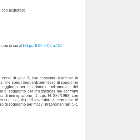
gioco acquatico.
sione di cui al
D.Lgs. 6.09.2011 n.159
corso di validità, che consenta l'esercizio di
 tal fine sono i seguenti:permesso di soggiorno
soggiorno per inserimento nel mercato del
o di soggiorno per integrazione nei confronti
ateria di immigrazione, D. Lgs. N. 286/1998) con
esso al seguito del lavoratore;> permesso di
di soggiorno per motivi straordinari (art. 5 c.