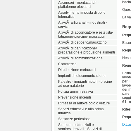
bacini
Ascensori - montacarichi -
piattaforme elevatrici
Quest
Assolvimento imposta di bollo
telematico
La va
AttivitÃ artigianali - industriali -
Requ
servizi
AttivitÃ di acconciatore e estetista-
Requi
tatuaggio-piercing- massaggi
AttivitÃ di deposito/magazzino
Esser
AttivitÃ di panificazione/
Requi
preparazione e produzione alimenti
Ness
AttivitÃ di somministrazione
Commercio
Requi
Distribuzione carburanti
I cit
Impianti di telecomunicazione
lavor
per 
Palestre - impianti motori - piscine
lavor
ad uso natatorio
dei m
Polizia amministrativa
parer
Prevenzione incendi
soggi
6 L. 
Rimessa di autoveicolo o vetture
Servizi educativi e alla prima
Rifer
infanzia
Requi
Sostanze pericolose
D.Lgs
Strutture residenziali e
semiresidenziali - Servizi di