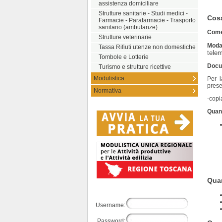
assistenza domiciliare
Strutture sanitarie - Studi medici -
Cos
Farmacie - Parafarmacie - Trasporto
sanitario (ambulanze)
Come 
Strutture veterinarie
Modal
Tassa Rifiuti utenze non domestiche
tele
Tombole e Lotterie
Docu
Turismo e strutture ricettive
Modulistica
Per l
prese
Normativa
-copi
Quand
Quan
Username:
Password: