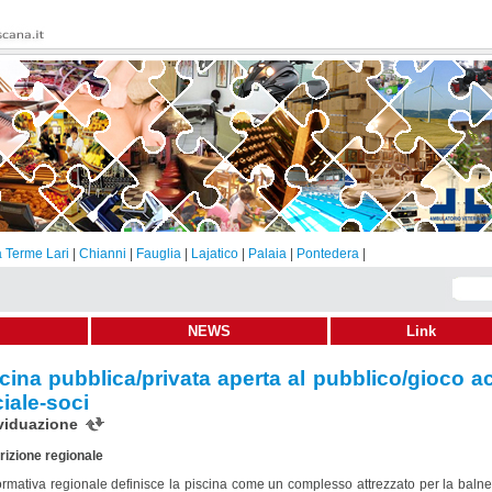
 Terme Lari
|
Chianni
|
Fauglia
|
Lajatico
|
Palaia
|
Pontedera
|
NEWS
Link
cina pubblica/privata aperta al pubblico/gioco a
iale-soci
viduazione
izione regionale
rmativa regionale definisce la piscina come un complesso attrezzato per la baln