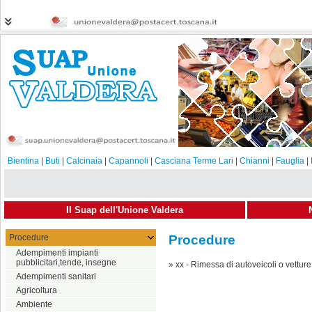
Bientina
|
Buti
|
Calcinaia
|
Capannoli
|
Casciana Terme Lari
|
Chianni
|
Fauglia
|
Il Suap dell'Unione Valdera
Procedure
Procedure
Adempimenti impianti
pubblicitari,tende, insegne
»
xx - Rimessa di autoveicoli o vetture.
Adempimenti sanitari
Agricoltura
Ambiente