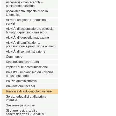
Ascensori - montacarichi -
piattaforme elevatrici
Assolvimento imposta di bollo
telematico
AttivitÃ artigianali - industriali -
servizi
AttivitÃ di acconciatore e estetista-
tatuaggio-piercing- massaggi
AttivitÃ di deposito/magazzino
AttivitÃ di panificazione/
preparazione e produzione alimenti
AttivitÃ di somministrazione
Commercio
Distribuzione carburanti
Impianti di telecomunicazione
Palestre - impianti motori - piscine
ad uso natatorio
Polizia amministrativa
Prevenzione incendi
Rimessa di autoveicolo o vetture
Servizi educativi e alla prima
infanzia
Sostanze pericolose
Strutture residenziali e
semiresidenziali - Servizi di