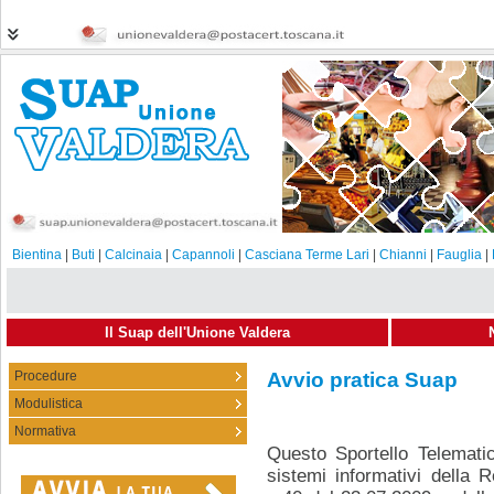
Bientina
|
Buti
|
Calcinaia
|
Capannoli
|
Casciana Terme Lari
|
Chianni
|
Fauglia
|
Il Suap dell'Unione Valdera
Procedure
Avvio pratica Suap
Modulistica
Normativa
Questo Sportello Telematic
sistemi informativi della 