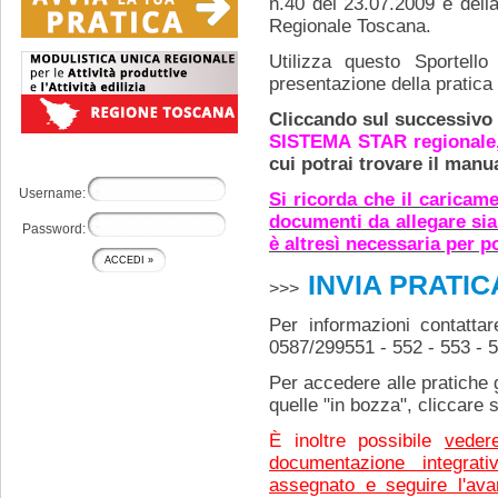
n.40 del 23.07.2009 e dell
Regionale Toscana.
Utilizza questo Sportell
presentazione della pratica
Cliccando sul successivo 
SISTEMA STAR regionale
cui potrai trovare il manu
Username:
Si ricorda che il caricam
documenti da allegare sia
Password:
è altresì necessaria per po
INVIA PRATIC
>>>
Per informazioni contatta
0587/299551 - 552 - 553 - 5
Per accedere alle pratiche g
quelle "in bozza", cliccare 
È inoltre possibile
veder
documentazione integrati
assegnato e seguire l'ava