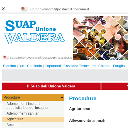
Bientina
|
Buti
|
Calcinaia
|
Capannoli
|
Casciana Terme Lari
|
Chianni
|
Fauglia
|
Il Suap dell'Unione Valdera
Procedure
Procedure
Adempimenti impianti
pubblicitari,tende, insegne
Agriturismo
Adempimenti sanitari
Agricoltura
Allevamento animali
Ambiente