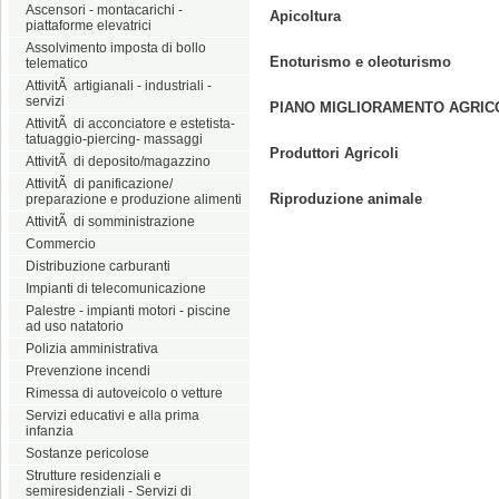
Ascensori - montacarichi -
Apicoltura
piattaforme elevatrici
Assolvimento imposta di bollo
Enoturismo e oleoturismo
telematico
AttivitÃ artigianali - industriali -
servizi
PIANO MIGLIORAMENTO AGRI
AttivitÃ di acconciatore e estetista-
tatuaggio-piercing- massaggi
Produttori Agricoli
AttivitÃ di deposito/magazzino
AttivitÃ di panificazione/
Riproduzione animale
preparazione e produzione alimenti
AttivitÃ di somministrazione
Commercio
Distribuzione carburanti
Impianti di telecomunicazione
Palestre - impianti motori - piscine
ad uso natatorio
Polizia amministrativa
Prevenzione incendi
Rimessa di autoveicolo o vetture
Servizi educativi e alla prima
infanzia
Sostanze pericolose
Strutture residenziali e
semiresidenziali - Servizi di