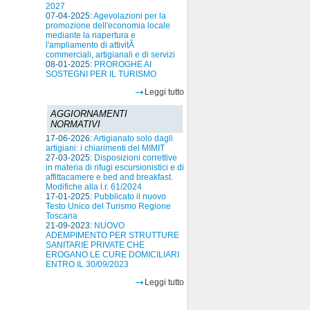
2027
07-04-2025:
Agevolazioni per la
promozione dell'economia locale
mediante la riapertura e
l'ampliamento di attivitÃ
commerciali, artigianali e di servizi
08-01-2025:
PROROGHE AI
SOSTEGNI PER IL TURISMO
Leggi tutto
AGGIORNAMENTI
NORMATIVI
17-06-2026:
Artigianato solo dagli
artigiani: i chiarimenti del MIMIT
27-03-2025:
Disposizioni correttive
in materia di rifugi escursionistici e di
affittacamere e bed and breakfast.
Modifiche alla l.r. 61/2024
17-01-2025:
Pubblicato il nuovo
Testo Unico del Turismo Regione
Toscana
21-09-2023:
NUOVO
ADEMPIMENTO PER STRUTTURE
SANITARIE PRIVATE CHE
EROGANO LE CURE DOMICILIARI
ENTRO IL 30/09/2023
Leggi tutto