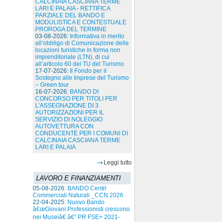
CALCINAIA CASCIANA TERME
LARI E PALAIA - RETTIFICA
PARZIALE DEL BANDO E
MODULISTICA E CONTESTUALE
PROROGA DEL TERMINE
03-08-2026:
Informativa in merito
all’obbligo di Comunicazione delle
locazioni turistiche in forma non
imprenditoriale (LTN), di cui
all’articolo 60 del TU del Turismo.
17-07-2026:
Il Fondo per il
Sostegno alle Imprese del Turismo
– Green tour
16-07-2026:
BANDO DI
CONCORSO PER TITOLI PER
L'ASSEGNAZIONE DI 3
AUTORIZZAZIONI PER IL
SERVIZIO DI NOLEGGIO
AUTOVETTURA CON
CONDUCENTE PER I COMUNI DI
CALCINAIA CASCIANA TERME
LARI E PALAIA
Leggi tutto
LAVORO E FINANZIAMENTI
05-08-2026:
BANDO Centri
Commerciali Naturali _CCN 2026
22-04-2025:
Nuovo Bando
â€œGiovani Professionisti crescono
nei Museiâ€ â€“ PR FSE+ 2021-