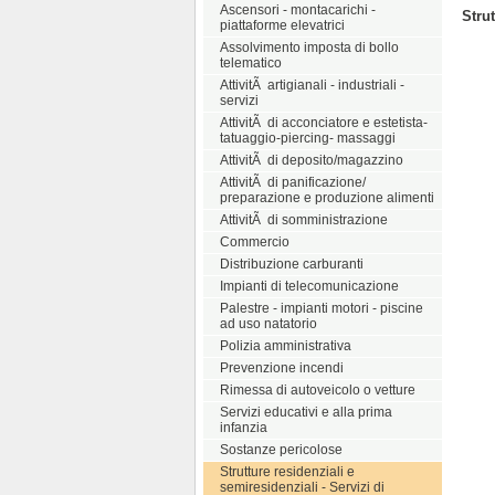
Ascensori - montacarichi -
Stru
piattaforme elevatrici
Assolvimento imposta di bollo
telematico
AttivitÃ artigianali - industriali -
servizi
AttivitÃ di acconciatore e estetista-
tatuaggio-piercing- massaggi
AttivitÃ di deposito/magazzino
AttivitÃ di panificazione/
preparazione e produzione alimenti
AttivitÃ di somministrazione
Commercio
Distribuzione carburanti
Impianti di telecomunicazione
Palestre - impianti motori - piscine
ad uso natatorio
Polizia amministrativa
Prevenzione incendi
Rimessa di autoveicolo o vetture
Servizi educativi e alla prima
infanzia
Sostanze pericolose
Strutture residenziali e
semiresidenziali - Servizi di