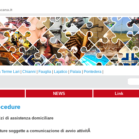
 Terme Lari
|
Chianni
|
Fauglia
|
Lajatico
|
Palaia
|
Pontedera
|
NEWS
Link
ocedure
izi di assistenza domiciliare
tture soggette a comunicazione di avvio attivitÃ