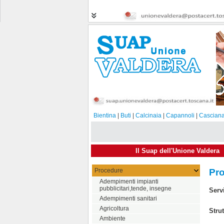
Bientina
|
Buti
|
Calcinaia
|
Capannoli
|
Casciana
Il Suap dell'Unione Valdera
Procedure
Pr
Adempimenti impianti
pubblicitari,tende, insegne
Serv
Adempimenti sanitari
Agricoltura
Stru
Ambiente