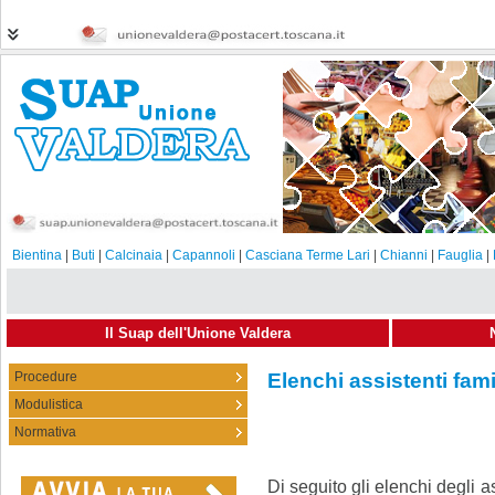
Bientina
|
Buti
|
Calcinaia
|
Capannoli
|
Casciana Terme Lari
|
Chianni
|
Fauglia
|
Il Suap dell'Unione Valdera
Procedure
Elenchi assistenti fami
Modulistica
Normativa
Di seguito gli elenchi degli a