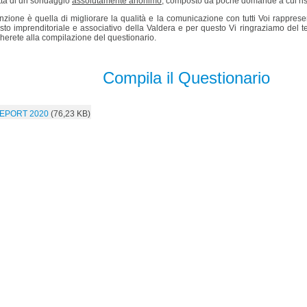
atta di un sondaggio
assolutamente anonimo,
composto da poche domande a cui ri
enzione è quella di migliorare la qualità e la comunicazione con tutti Voi rapprese
sto imprenditoriale e associativo della Valdera e per questo Vi ringraziamo del 
herete alla compilazione del questionario.
Compila il Questionario
EPORT 2020
(76,23 KB)