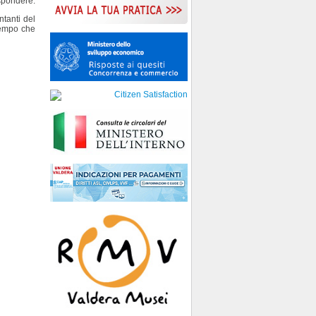
spondere.
ntanti del
tempo che