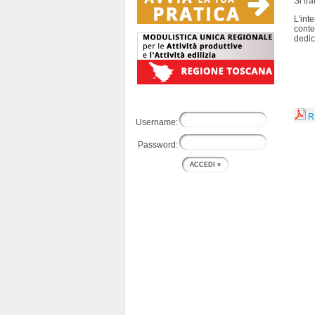
Si tr
L'int
conte
dedic
R
Username:
Password: