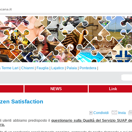
 Terme Lari
|
Chianni
|
Fauglia
|
Lajatico
|
Palaia
|
Pontedera
|
NEWS
Link
izen Satisfaction
Condividi
Invia
li utenti abbiamo predisposto il
questionario sulla Qualità del Servizio SUAP de
ra.