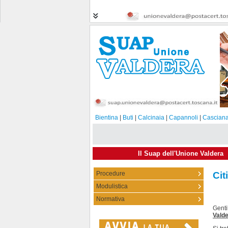
Bientina
|
Buti
|
Calcinaia
|
Capannoli
|
Casciana
Il Suap dell'Unione Valdera
Procedure
Cit
Modulistica
Normativa
Genti
Valde