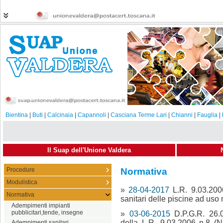
Bientina
|
Buti
|
Calcinaia
|
Capannoli
|
Casciana Terme Lari
|
Chianni
|
Fauglia
|
Il Suap dell'Unione Valdera
Procedure
Normativa
Modulistica
»
28-04-2017
L.R. 9.03.200
Normativa
sanitari delle piscine ad us
Adempimenti impianti
pubblicitari,tende, insegne
»
03-06-2015
D.P.G.R. 26.
della L.R. 9.03.2006 n.8 (No
Adempimenti sanitari