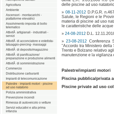
delle piscine ad uso natatori
Agricoltura
Ambiente
»
08-11-2012
D.P.G.R. n.467
Ascensori - montacarichi -
Salute, le Regioni e le Provi
piattaforme elevatrici
materia di piscine ad uso nat
Assolvimento imposta di bollo
le caratteristiche delle acque 
telematico
AttivitÃ artigianali - industriali -
»
24-08-2012
D.L. 12.11.2010
servizi
»
23-08-2012
Conferenza S
AttivitÃ di acconciatore e estetista-
tatuaggio-piercing- massaggi
"Accordo tra Ministero della
AttivitÃ di deposito/magazzino
Trento e Bolzano relativo agli
manutenzione e la vigilanza d
AttivitÃ di panificazione/
preparazione e produzione alimenti
AttivitÃ di somministrazione
Commercio
Palestre/impianti motori
Distribuzione carburanti
Piscina pubblica/privata 
Impianti di telecomunicazione
Palestre - impianti motori - piscine
Piscine private ad uso col
ad uso natatorio
Polizia amministrativa
Prevenzione incendi
Rimessa di autoveicolo o vetture
Servizi educativi e alla prima
infanzia