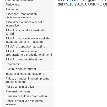
del 09/10/2019. COMUNE D
Agricoltura
Ambiente
Ascensori - montacarichi -
piattaforme elevatrici
Assolvimento imposta di bollo
telematico
AttivitÃ artigianali - industriali -
servizi
AttivitÃ di acconciatore e estetista-
tatuaggio-piercing- massaggi
AttivitÃ di deposito/magazzino
AttivitÃ di panificazione/
preparazione e produzione alimenti
AttivitÃ di somministrazione
Commercio
Distribuzione carburanti
Impianti di telecomunicazione
Palestre - impianti motori - piscine
ad uso natatorio
Polizia amministrativa
Prevenzione incendi
Rimessa di autoveicolo o vetture
Servizi educativi e alla prima
infanzia