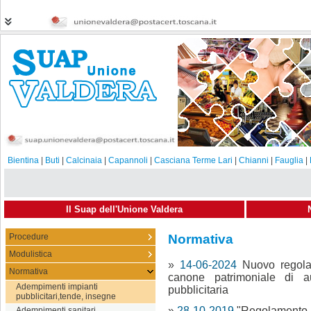
Bientina
|
Buti
|
Calcinaia
|
Capannoli
|
Casciana Terme Lari
|
Chianni
|
Fauglia
|
Il Suap dell'Unione Valdera
Procedure
Normativa
Modulistica
»
14-06-2024
Nuovo regola
Normativa
canone patrimoniale di a
Adempimenti impianti
pubblicitaria
pubblicitari,tende, insegne
»
28-10-2019
"Regolamento i
Adempimenti sanitari