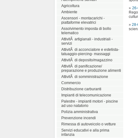
sport
Agricoltura
»
26-
Ambiente
Regol
cultu
Ascensori - montacarichi -
piattaforme elevatrici
»
28-
Assolvimento imposta di bollo
scien
telematico
AttivitÃ artigianali - industriali -
servizi
AttivitÃ di acconciatore e estetista-
tatuaggio-piercing- massaggi
AttivitÃ di deposito/magazzino
AttivitÃ di panificazione/
preparazione e produzione alimenti
AttivitÃ di somministrazione
Commercio
Distribuzione carburanti
Impianti di telecomunicazione
Palestre - impianti motori - piscine
ad uso natatorio
Polizia amministrativa
Prevenzione incendi
Rimessa di autoveicolo o vetture
Servizi educativi e alla prima
infanzia