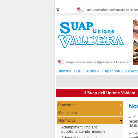
Bientina
|
Buti
|
Calcinaia
|
Capannoli
|
Casciana
Il Suap dell'Unione Valdera
Procedure
No
Modulistica
»
19-
Normativa
recan
dilett
Adempimenti impianti
pubblicitari,tende, insegne
»
14
Adempimenti sanitari