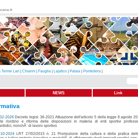
 Terme Lari
|
Chianni
|
Fauglia
|
Lajatico
|
Palaia
|
Pontedera
|
NEWS
Link
rmativa
02-2026
Decreto legisl. 36-2021 Attuazione dell'articolo 5 della legge 8 agosto 20
te riordino e riforma delle disposizioni in materia di enti sportivi professio
antistici, nonchÃ¨ di lavoro sportivo
-10-2024
LRT 27/02/2015 n. 21 Promozione della cultura e della pratica delle