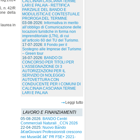
. lug.2024
CALCINAIA CASCIANA TERME
LARI E PALAIA - RETTIFICA
 n. 42/R
PARZIALE DEL BANDO E
one della
MODULISTICA E CONTESTUALE
PROROGA DEL TERMINE
03-08-2026:
Informativa in merito
 laurea in
all’obbligo di Comunicazione delle
locazioni turistiche in forma non
imprenditoriale (LTN), di cui
all’articolo 60 del TU del Turismo.
17-07-2026:
Il Fondo per il
Sostegno alle Imprese del Turismo
– Green tour
16-07-2026:
BANDO DI
CONCORSO PER TITOLI PER
L'ASSEGNAZIONE DI 3
AUTORIZZAZIONI PER IL
SERVIZIO DI NOLEGGIO
AUTOVETTURA CON
CONDUCENTE PER I COMUNI DI
CALCINAIA CASCIANA TERME
LARI E PALAIA
Leggi tutto
LAVORO E FINANZIAMENTI
05-08-2026:
BANDO Centri
Commerciali Naturali _CCN 2026
22-04-2025:
Nuovo Bando
â€œGiovani Professionisti crescono
nei Museiâ€ â€“ PR FSE+ 2021-