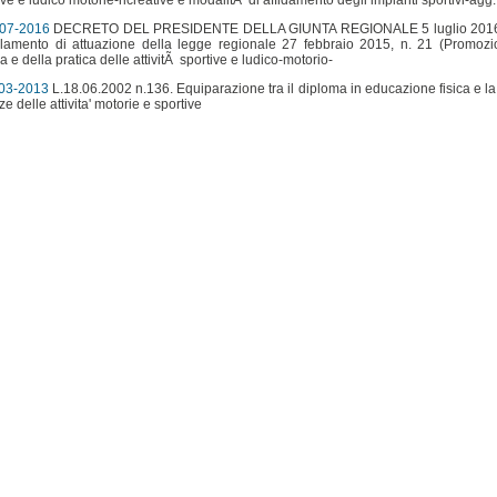
ive e ludico motorie-ricreative e modalitÃ di affidamento degli impianti sportivi-agg
07-2016
DECRETO DEL PRESIDENTE DELLA GIUNTA REGIONALE 5 luglio 2016,
amento di attuazione della legge regionale 27 febbraio 2015, n. 21 (Promozi
ra e della pratica delle attivitÃ sportive e ludico-motorio-
03-2013
L.18.06.2002 n.136. Equiparazione tra il diploma in educazione fisica e la
ze delle attivita' motorie e sportive