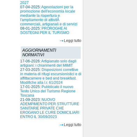
2027
07-04-2025:
Agevolazioni per la
promozione dell'economia locale
mediante la riapertura e
l'ampliamento di attivitÃ
commerciali, artigianali e di servizi
08-01-2025:
PROROGHE AI
SOSTEGNI PER IL TURISMO
Leggi tutto
AGGIORNAMENTI
NORMATIVI
17-06-2026:
Artigianato solo dagli
artigiani: i chiarimenti del MIMIT
27-03-2025:
Disposizioni correttive
in materia di rifugi escursionistici e di
affittacamere e bed and breakfast.
Modifiche alla l.r. 61/2024
17-01-2025:
Pubblicato il nuovo
Testo Unico del Turismo Regione
Toscana
21-09-2023:
NUOVO
ADEMPIMENTO PER STRUTTURE
SANITARIE PRIVATE CHE
EROGANO LE CURE DOMICILIARI
ENTRO IL 30/09/2023
Leggi tutto