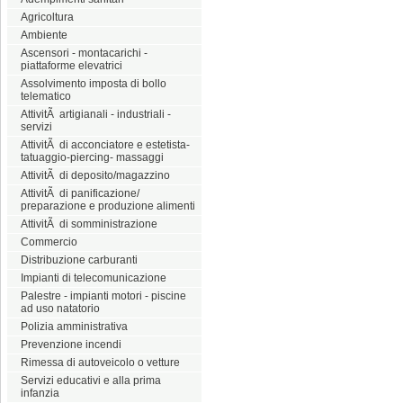
Agricoltura
Ambiente
Ascensori - montacarichi -
piattaforme elevatrici
Assolvimento imposta di bollo
telematico
AttivitÃ artigianali - industriali -
servizi
AttivitÃ di acconciatore e estetista-
tatuaggio-piercing- massaggi
AttivitÃ di deposito/magazzino
AttivitÃ di panificazione/
preparazione e produzione alimenti
AttivitÃ di somministrazione
Commercio
Distribuzione carburanti
Impianti di telecomunicazione
Palestre - impianti motori - piscine
ad uso natatorio
Polizia amministrativa
Prevenzione incendi
Rimessa di autoveicolo o vetture
Servizi educativi e alla prima
infanzia