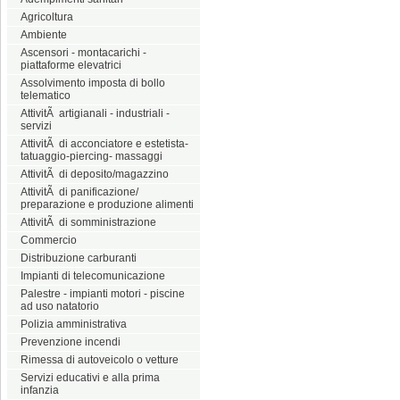
Agricoltura
Ambiente
Ascensori - montacarichi -
piattaforme elevatrici
Assolvimento imposta di bollo
telematico
AttivitÃ artigianali - industriali -
servizi
AttivitÃ di acconciatore e estetista-
tatuaggio-piercing- massaggi
AttivitÃ di deposito/magazzino
AttivitÃ di panificazione/
preparazione e produzione alimenti
AttivitÃ di somministrazione
Commercio
Distribuzione carburanti
Impianti di telecomunicazione
Palestre - impianti motori - piscine
ad uso natatorio
Polizia amministrativa
Prevenzione incendi
Rimessa di autoveicolo o vetture
Servizi educativi e alla prima
infanzia