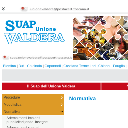
Bientina
|
Buti
|
Calcinaia
|
Capannoli
|
Casciana Terme Lari
|
Chianni
|
Fauglia
|
Il Suap dell'Unione Valdera
Procedure
Normativa
Modulistica
Normativa
Adempimenti impianti
pubblicitari,tende, insegne
Adempimenti sanitari