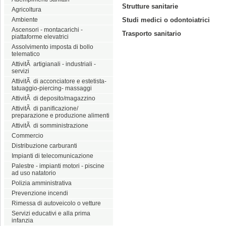
Strutture sanitarie
Agricoltura
Ambiente
Studi medici o odontoiatrici
Ascensori - montacarichi -
Trasporto sanitario
piattaforme elevatrici
Assolvimento imposta di bollo
telematico
AttivitÃ artigianali - industriali -
servizi
AttivitÃ di acconciatore e estetista-
tatuaggio-piercing- massaggi
AttivitÃ di deposito/magazzino
AttivitÃ di panificazione/
preparazione e produzione alimenti
AttivitÃ di somministrazione
Commercio
Distribuzione carburanti
Impianti di telecomunicazione
Palestre - impianti motori - piscine
ad uso natatorio
Polizia amministrativa
Prevenzione incendi
Rimessa di autoveicolo o vetture
Servizi educativi e alla prima
infanzia