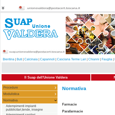
Bientina
|
Buti
|
Calcinaia
|
Capannoli
|
Casciana Terme Lari
|
Chianni
|
Fauglia
|
Il Suap dell'Unione Valdera
Procedure
Normativa
Modulistica
Normativa
Farmacie
Adempimenti impianti
pubblicitari,tende, insegne
Parafarmacie
Adempimenti sanitari