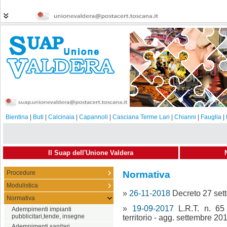
Bientina
|
Buti
|
Calcinaia
|
Capannoli
|
Casciana Terme Lari
|
Chianni
|
Fauglia
|
Il Suap dell'Unione Valdera
Procedure
Normativa
Modulistica
»
26-11-2018
Decreto 27 sett
Normativa
»
19-09-2017
L.R.T. n. 6
Adempimenti impianti
pubblicitari,tende, insegne
territorio - agg. settembre 20
Adempimenti sanitari