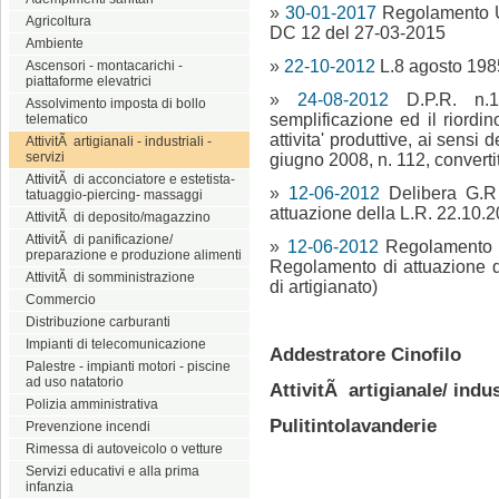
»
30-01-2017
Regolamento U
Agricoltura
DC 12 del 27-03-2015
Ambiente
»
22-10-2012
L.8 agosto 1985
Ascensori - montacarichi -
piattaforme elevatrici
»
24-08-2012
D.P.R. n.
Assolvimento imposta di bollo
semplificazione ed il riordin
telematico
attivita' produttive, ai sensi
AttivitÃ artigianali - industriali -
servizi
giugno 2008, n. 112, convertito
AttivitÃ di acconciatore e estetista-
»
12-06-2012
Delibera G.R
tatuaggio-piercing- massaggi
attuazione della L.R. 22.10.2
AttivitÃ di deposito/magazzino
AttivitÃ di panificazione/
»
12-06-2012
Regolamento a
preparazione e produzione alimenti
Regolamento di attuazione d
AttivitÃ di somministrazione
di artigianato)
Commercio
Distribuzione carburanti
Impianti di telecomunicazione
Addestratore Cinofilo
Palestre - impianti motori - piscine
ad uso natatorio
AttivitÃ artigianale/ indus
Polizia amministrativa
Pulitintolavanderie
Prevenzione incendi
Rimessa di autoveicolo o vetture
Servizi educativi e alla prima
infanzia