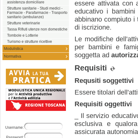
essere attivata con 
assistenza domiciliare
Strutture sanitarie - Studi medici -
educativo i bambini
Farmacie - Parafarmacie - Trasporto
sanitario (ambulanze)
abbinano compiuto i t
Strutture veterinarie
di iscrizione.
Tassa Rifiuti utenze non domestiche
Tombole e Lotterie
Le modifiche dell'atti
Turismo e strutture ricettive
per bambini e famigl
Modulistica
soggetta ad
autorizz
Normativa
Requisiti
Requsiti soggettivi
Essere titolari dell'att
Requisiti oggettivi
_ Il servizio educati
esclusiva e qualor
Username:
assicurata autonomia
Password: