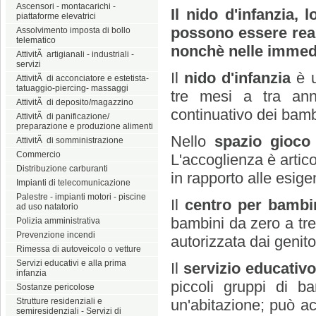
Ascensori - montacarichi -
Il nido d'infanzia, 
piattaforme elevatrici
possono essere reali
Assolvimento imposta di bollo
telematico
nonchè nelle immedi
AttivitÃ artigianali - industriali -
servizi
Il
nido d'infanzia
è 
AttivitÃ di acconciatore e estetista-
tatuaggio-piercing- massaggi
tre mesi a tra ann
AttivitÃ di deposito/magazzino
continuativo dei bambi
AttivitÃ di panificazione/
preparazione e produzione alimenti
Nello
spazio gioco
AttivitÃ di somministrazione
Commercio
L'accoglienza è artic
Distribuzione carburanti
in rapporto alle esige
Impianti di telecomunicazione
Palestre - impianti motori - piscine
Il
centro per bambin
ad uso natatorio
bambini da zero a tre
Polizia amministrativa
Prevenzione incendi
autorizzata dai genito
Rimessa di autoveicolo o vetture
Servizi educativi e alla prima
Il
servizio educativ
infanzia
piccoli gruppi di b
Sostanze pericolose
Strutture residenziali e
un'abitazione; può a
semiresidenziali - Servizi di