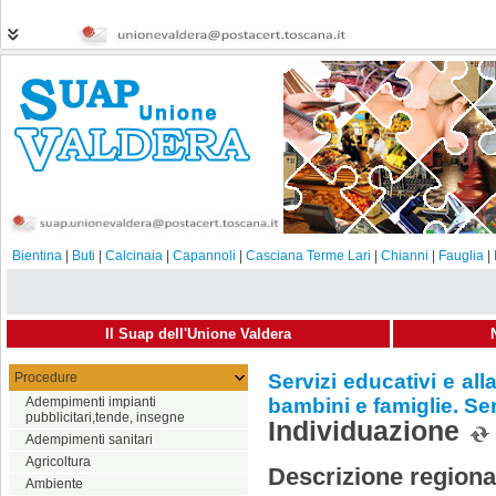
Bientina
|
Buti
|
Calcinaia
|
Capannoli
|
Casciana Terme Lari
|
Chianni
|
Fauglia
|
Il Suap dell'Unione Valdera
Procedure
Servizi educativi e all
Adempimenti impianti
bambini e famiglie. Se
pubblicitari,tende, insegne
Individuazione
Adempimenti sanitari
Agricoltura
Descrizione regiona
Ambiente