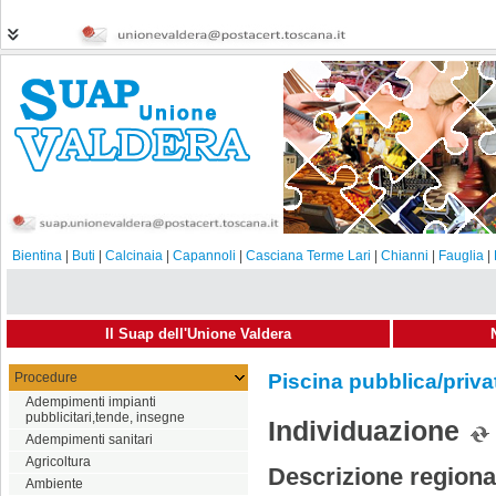
Bientina
|
Buti
|
Calcinaia
|
Capannoli
|
Casciana Terme Lari
|
Chianni
|
Fauglia
|
Il Suap dell'Unione Valdera
Procedure
Piscina pubblica/priva
Adempimenti impianti
pubblicitari,tende, insegne
Individuazione
Adempimenti sanitari
Agricoltura
Descrizione regiona
Ambiente