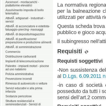
Ascensori - montacarichi -
La normativa regiona
piattaforme elevatrici
per la balneazione ch
Assolvimento imposta di bollo
telematico
utilizzati per attività 
AttivitÃ artigianali - industriali -
servizi
Questa scheda trova a
AttivitÃ di acconciatore e estetista-
tatuaggio-piercing- massaggi
pubblico e gioco acqu
AttivitÃ di deposito/magazzino
AttivitÃ di panificazione/
Il subingresso nell'att
preparazione e produzione alimenti
AttivitÃ di somministrazione
Requisiti
Commercio
Distribuzione carburanti
Requisti soggettivi
Impianti di telecomunicazione
Palestre - impianti motori - piscine
-Non sussistenza del
ad uso natatorio
Polizia amministrativa
al
D.Lgs. 6.09.2011 n
Prevenzione incendi
Rimessa di autoveicolo o vetture
-in caso di società 
Servizi educativi e alla prima
posseduto da tutti i s
infanzia
sensi dell’art.2 com
Sostanze pericolose
Strutture residenziali e
semiresidenziali - Servizi di