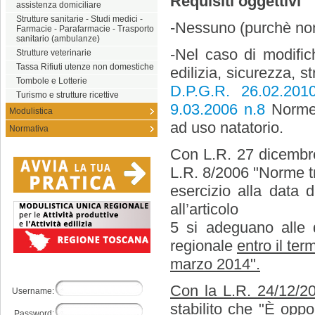
Requisiti oggettivi
assistenza domiciliare
Strutture sanitarie - Studi medici -
-Nessuno (purchè non
Farmacie - Parafarmacie - Trasporto
sanitario (ambulanze)
-Nel caso di modifich
Strutture veterinarie
Tassa Rifiuti utenze non domestiche
edilizia, sicurezza, st
Tombole e Lotterie
D.P.G.R. 26.02.20
Turismo e strutture ricettive
9.03.2006 n.8
Norme i
Modulistica
ad uso natatorio.
Normativa
Con L.R. 27 dicembre 
L.R. 8/2006 "Norme tr
esercizio alla data 
all’articolo
5 si adeguano alle 
regionale
entro il ter
marzo 2014".
Con la L.R. 24/12/20
Username:
stabilito che
"È oppor
Password: