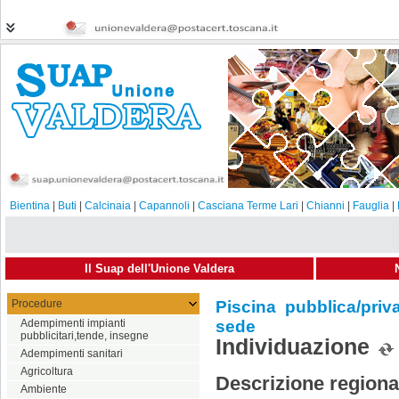
Bientina
|
Buti
|
Calcinaia
|
Capannoli
|
Casciana Terme Lari
|
Chianni
|
Fauglia
|
Il Suap dell'Unione Valdera
Procedure
Piscina pubblica/priv
Adempimenti impianti
sede
pubblicitari,tende, insegne
Individuazione
Adempimenti sanitari
Agricoltura
Descrizione regiona
Ambiente