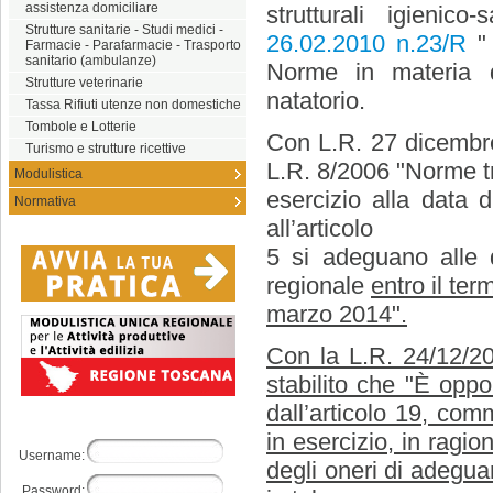
assistenza domiciliare
strutturali igienic
Strutture sanitarie - Studi medici -
26.02.2010 n.23/R
"
Farmacie - Parafarmacie - Trasporto
sanitario (ambulanze)
Norme in materia de
Strutture veterinarie
natatorio.
Tassa Rifiuti utenze non domestiche
Tombole e Lotterie
Con L.R. 27 dicembre 
Turismo e strutture ricettive
L.R. 8/2006 "Norme tr
Modulistica
esercizio alla data 
Normativa
all’articolo
5 si adeguano alle 
regionale
entro il ter
marzo 2014".
Con la L.R. 24/12/20
stabilito che
"È oppor
dall’articolo 19, com
in esercizio, in ragi
Username:
degli oneri di adegu
Password: