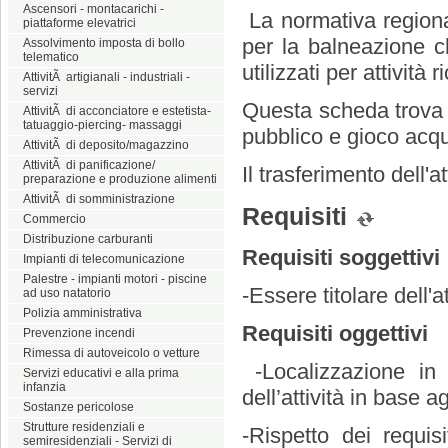
Ascensori - montacarichi -
La normativa regiona
piattaforme elevatrici
per la balneazione ch
Assolvimento imposta di bollo
telematico
utilizzati per attività 
AttivitÃ artigianali - industriali -
servizi
Questa scheda trova a
AttivitÃ di acconciatore e estetista-
tatuaggio-piercing- massaggi
pubblico e gioco acqu
AttivitÃ di deposito/magazzino
AttivitÃ di panificazione/
Il trasferimento dell'a
preparazione e produzione alimenti
AttivitÃ di somministrazione
Requisiti
Commercio
Distribuzione carburanti
Requisiti soggettivi
Impianti di telecomunicazione
Palestre - impianti motori - piscine
-Essere titolare dell'at
ad uso natatorio
Polizia amministrativa
Requisiti oggettivi
Prevenzione incendi
Rimessa di autoveicolo o vetture
-Localizzazione in
Servizi educativi e alla prima
infanzia
dell’attività in base a
Sostanze pericolose
Strutture residenziali e
-Rispetto dei requisi
semiresidenziali - Servizi di