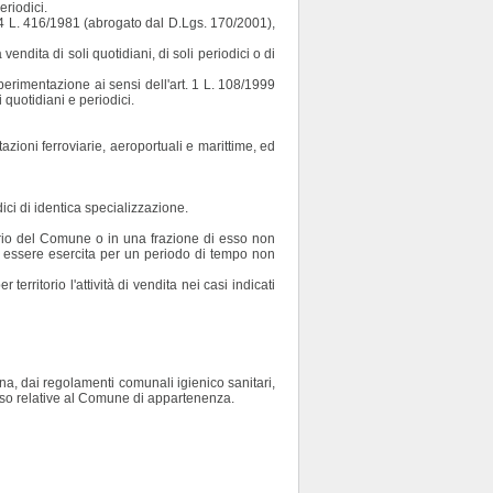
eriodici.
t. 14 L. 416/1981 (abrogato dal D.Lgs. 170/2001),
vendita di soli quotidiani, di soli periodici o di
sperimentazione ai sensi dell'art. 1 L. 108/1999
i quotidiani e periodici.
stazioni ferroviarie, aeroportuali e marittime, ed
dici di identica specializzazione.
orio del Comune o in una frazione di esso non
trà essere esercita per un periodo di tempo non
erritorio l'attività di vendita nei casi indicati
ana, dai regolamenti comunali igienico sanitari,
'uso relative al Comune di appartenenza.