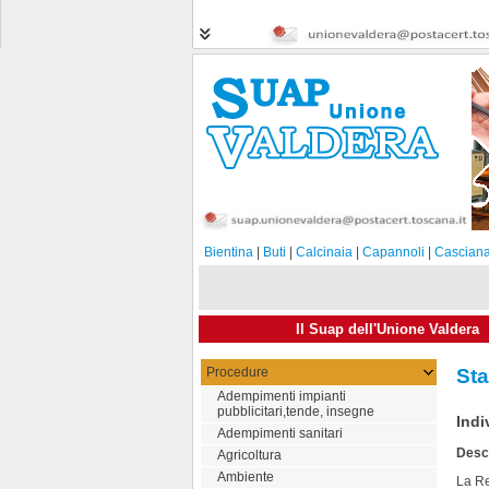
Bientina
|
Buti
|
Calcinaia
|
Capannoli
|
Casciana
Il Suap dell'Unione Valdera
Procedure
Sta
Adempimenti impianti
pubblicitari,tende, insegne
Indi
Adempimenti sanitari
Descr
Agricoltura
Ambiente
La Re