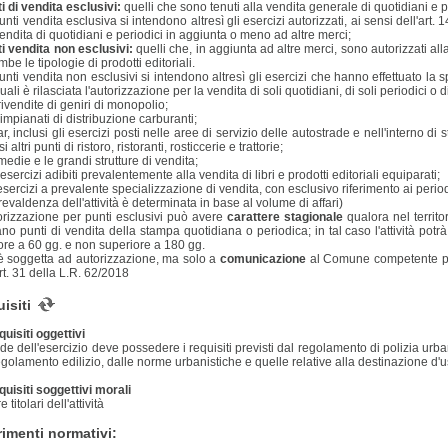
i di vendita esclusivi:
quelli che sono tenuti alla vendita generale di quotidiani e p
unti vendita esclusiva si intendono altresì gli esercizi autorizzati, ai sensi dell'ar
vendita di quotidiani e periodici in aggiunta o meno ad altre merci;
i vendita non esclusivi:
quelli che, in aggiunta ad altre merci, sono autorizzati alla 
be le tipologie di prodotti editoriali.
unti vendita non esclusivi si intendono altresì gli esercizi che hanno effettuato la 
uali è rilasciata l'autorizzazione per la vendita di soli quotidiani, di soli periodici o d
 rivendite di geniri di monopolio;
i impianati di distribuzione carburanti;
bar, inclusi gli esercizi posti nelle aree di servizio delle autostrade e nell'interno di 
i altri punti di ristoro, ristoranti, rosticcerie e trattorie;
 medie e le grandi strutture di vendita;
 esercizi adibiti prevalentemente alla vendita di libri e prodotti editoriali equiparati;
i esercizi a prevalente specializzazione di vendita, con esclusivo riferimento ai perio
revaldenza dell'attività è determinata in base al volume di affari)
orizzazione per punti esclusivi può avere
carattere stagionale
qualora nel territ
ano punti di vendita della stampa quotidiana o periodica; in tal caso l'attività po
iore a 60 gg. e non superiore a 180 gg.
 soggetta ad autorizzazione, ma solo a
comunicazione
al Comune competente per t
art. 31 della L.R. 62/2018
isiti
quisiti oggettivi
de dell'esercizio deve possedere i requisiti previsti dal regolamento di polizia urb
egolamento edilizio, dalle norme urbanistiche e quelle relative alla destinazione d
quisiti soggettivi morali
 titolari dell'attività
rimenti normativi: