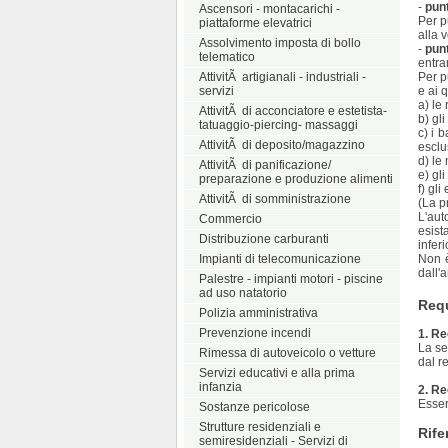
-
punt
Ascensori - montacarichi -
Per p
piattaforme elevatrici
alla 
Assolvimento imposta di bollo
-
punt
telematico
entram
AttivitÃ artigianali - industriali -
Per p
servizi
e ai q
a) le
AttivitÃ di acconciatore e estetista-
b) gl
tatuaggio-piercing- massaggi
c) i 
AttivitÃ di deposito/magazzino
esclus
d) le
AttivitÃ di panificazione/
e) gli
preparazione e produzione alimenti
f) gl
AttivitÃ di somministrazione
(La p
L'aut
Commercio
esist
Distribuzione carburanti
infer
Impianti di telecomunicazione
Non è
dall'
Palestre - impianti motori - piscine
ad uso natatorio
Requ
Polizia amministrativa
Prevenzione incendi
1. Re
La se
Rimessa di autoveicolo o vetture
dal r
Servizi educativi e alla prima
infanzia
2. Re
Essere
Sostanze pericolose
Strutture residenziali e
Rife
semiresidenziali - Servizi di