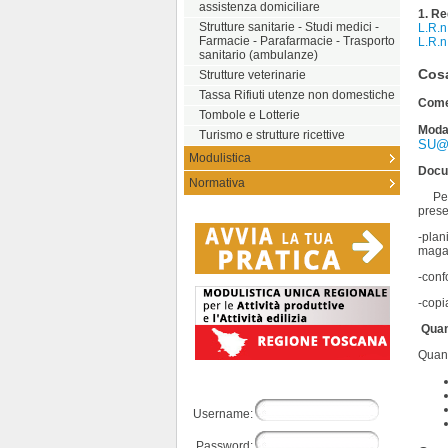
assistenza domiciliare
1. Re
Strutture sanitarie - Studi medici -
L.R.n
Farmacie - Parafarmacie - Trasporto
L.R.n
sanitario (ambulanze)
Cos
Strutture veterinarie
Tassa Rifiuti utenze non domestiche
Come 
Tombole e Lotterie
Moda
Turismo e strutture ricettive
SU@
Modulistica
Docu
Normativa
Per 
pres
-plan
magazz
-conf
-copi
Quand
Quant
Username:
Password: