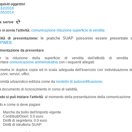
quisiti oggettivi
.62/2018
.65/2014
a serve
si avvia l'attività:
comunicazione riduzione superficie di vendita
le pratiche SUAP possonno essere presentate sol
lità di presentazione:
PWEB.
mentazione da presentare
la riduzione della superficie di vendita dell'attività di vendita 
entare
comunicazione amministrativa
con i seguenti allegati:
imetria in duplice copia ed in scala adeguata dell'esercizio con individuazione de
ini, servizi, uffici;
ormità urbanistico-edilizia come da
modello di autocertificazione
;
a documento di ricnoscimento in corso di validità;
o si può iniziare l'attività
: al momento della presentazione della comunicazione
o e come si deve pagare
Marche da bollo dell'importo vigente
Contributi/Oneri: 0.0 euro
Diritti di segreteria: 0.0 euro
Diritti di istruttoria SUAP: