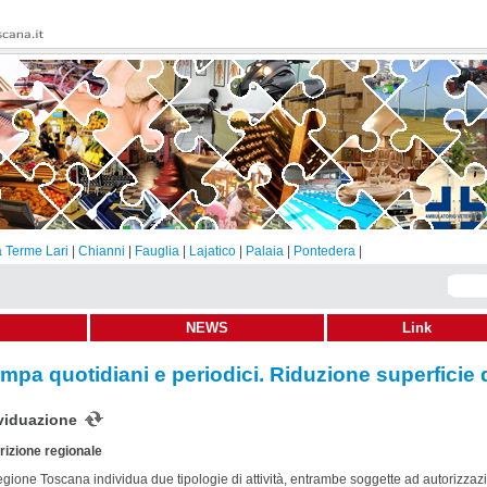
 Terme Lari
|
Chianni
|
Fauglia
|
Lajatico
|
Palaia
|
Pontedera
|
NEWS
Link
mpa quotidiani e periodici. Riduzione superficie 
viduazione
izione regionale
gione Toscana individua due tipologie di attività, entrambe soggette ad autorizzazi