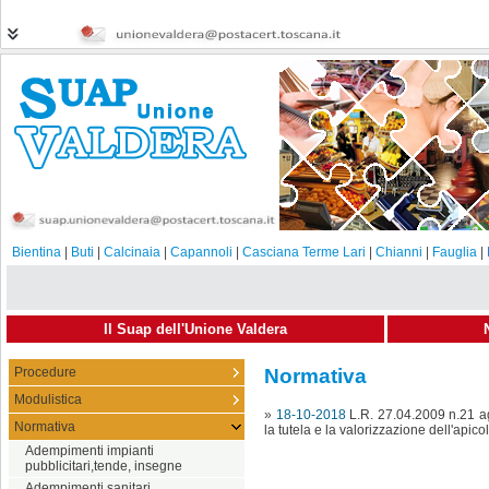
Bientina
|
Buti
|
Calcinaia
|
Capannoli
|
Casciana Terme Lari
|
Chianni
|
Fauglia
|
Il Suap dell'Unione Valdera
Procedure
Normativa
Modulistica
»
18-10-2018
L.R. 27.04.2009 n.21 a
Normativa
la tutela e la valorizzazione dell'apico
Adempimenti impianti
pubblicitari,tende, insegne
Adempimenti sanitari