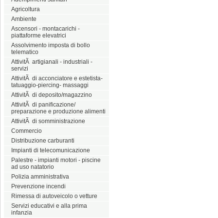
Agricoltura
Ambiente
Ascensori - montacarichi -
piattaforme elevatrici
Assolvimento imposta di bollo
telematico
AttivitÃ artigianali - industriali -
servizi
AttivitÃ di acconciatore e estetista-
tatuaggio-piercing- massaggi
AttivitÃ di deposito/magazzino
AttivitÃ di panificazione/
preparazione e produzione alimenti
AttivitÃ di somministrazione
Commercio
Distribuzione carburanti
Impianti di telecomunicazione
Palestre - impianti motori - piscine
ad uso natatorio
Polizia amministrativa
Prevenzione incendi
Rimessa di autoveicolo o vetture
Servizi educativi e alla prima
infanzia