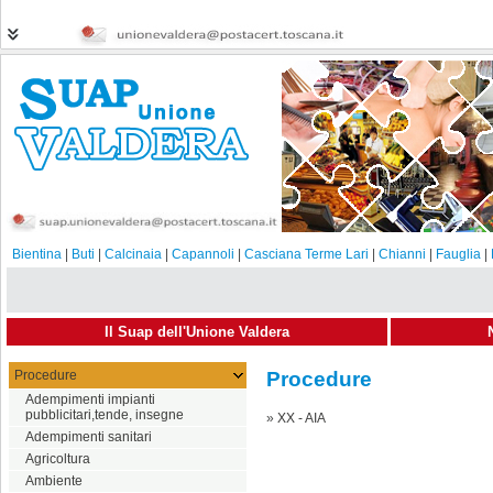
Bientina
|
Buti
|
Calcinaia
|
Capannoli
|
Casciana Terme Lari
|
Chianni
|
Fauglia
|
Il Suap dell'Unione Valdera
Procedure
Procedure
Adempimenti impianti
pubblicitari,tende, insegne
»
XX - AIA
Adempimenti sanitari
Agricoltura
Ambiente