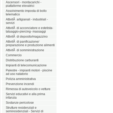
Ascensori - montacarichi -
piattaforme elevatrici
Assolvimento imposta di bollo
telematico
AttivitÃ artigianali - industriali -
servizi
AttivitÃ di acconciatore e estetista-
tatuaggio-piercing- massaggi
AttivitÃ di deposito/magazzino
AttivitÃ di panificazione/
preparazione e produzione alimenti
AttivitÃ di somministrazione
Commercio
Distribuzione carburanti
Impianti di telecomunicazione
Palestre - impianti motori - piscine
ad uso natatorio
Polizia amministrativa
Prevenzione incendi
Rimessa di autoveicolo o vetture
Servizi educativi e alla prima
infanzia
Sostanze pericolose
Strutture residenziali e
semiresidenziali - Servizi di