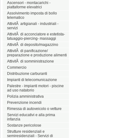
Ascensori - montacarichi -
piattaforme elevatrici
Assolvimento imposta di bollo
telematico
AttivitÃ artigianali - industriali -
servizi
AttivitÃ di acconciatore e estetista-
tatuaggio-piercing- massaggi
AttivitÃ di deposito/magazzino
AttivitÃ di panificazione/
preparazione e produzione alimenti
AttivitÃ di somministrazione
Commercio
Distribuzione carburanti
Impianti di telecomunicazione
Palestre - impianti motori - piscine
ad uso natatorio
Polizia amministrativa
Prevenzione incendi
Rimessa di autoveicolo o vetture
Servizi educativi e alla prima
infanzia
Sostanze pericolose
Strutture residenziali e
semiresidenziali - Servizi di