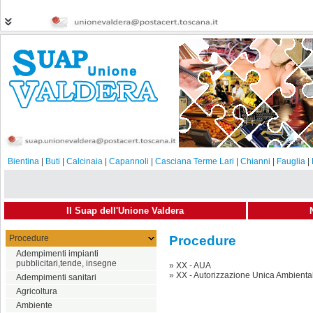
Bientina
|
Buti
|
Calcinaia
|
Capannoli
|
Casciana Terme Lari
|
Chianni
|
Fauglia
|
Il Suap dell'Unione Valdera
Procedure
Procedure
Adempimenti impianti
pubblicitari,tende, insegne
»
XX - AUA
»
XX - Autorizzazione Unica Ambienta
Adempimenti sanitari
Agricoltura
Ambiente