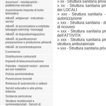
»
xx - Struttura sanitaria pri
Ascensori - montacarichi -
»
xx - Struttura sanitaria p
piattaforme elevatrici
dei LOCALI
Assolvimento imposta di bollo
telematico
»
xxx - Struttura sanitari
autorizzazione
AttivitÃ artigianali - industriali -
servizi
»
xxx - Struttura sanitaria - 
AttivitÃ di acconciatore e estetista-
di ricovero
tatuaggio-piercing- massaggi
»
xxx - Struttura sanitaria 
AttivitÃ di deposito/magazzino
dell'ATTIVITA'
AttivitÃ di panificazione/
»
xxx - Struttura sanitaria pr
preparazione e produzione alimenti
struttura ambulatoriale
AttivitÃ di somministrazione
»
xxx - Struttura sanitaria pri
Commercio
Distribuzione carburanti
Impianti di telecomunicazione
Palestre - impianti motori - piscine
ad uso natatorio
Polizia amministrativa
Prevenzione incendi
Rimessa di autoveicolo o vetture
Servizi educativi e alla prima
infanzia
Sostanze pericolose
Strutture residenziali e
semiresidenziali - Servizi di