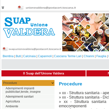
Bientina
|
Buti
|
Calcinaia
|
Capannoli
|
Casciana Terme Lari
|
Chianni
|
Fauglia
|
Il Suap dell'Unione Valdera
Procedure
Procedure
Adempimenti impianti
pubblicitari,tende, insegne
»
xx - Struttura sanitaria - ap
Adempimenti sanitari
»
xx - Struttura sanitaria - D
»
xx - Struttura sanitari
Agricoltura
emocomponenti
Ambiente