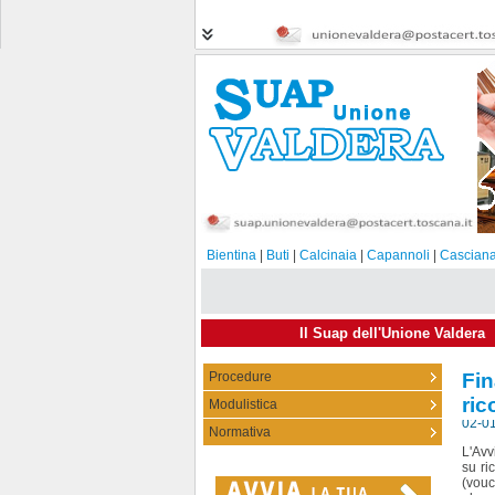
Bientina
|
Buti
|
Calcinaia
|
Capannoli
|
Casciana
Il Suap dell'Unione Valdera
Procedure
Fi
ric
Modulistica
02-0
Normativa
L'Avv
su ri
(vouc