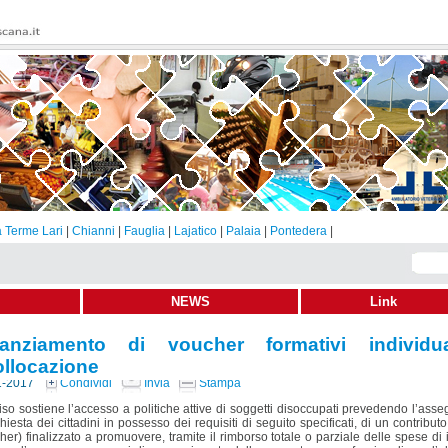
 Terme Lari
|
Chianni
|
Fauglia
|
Lajatico
|
Palaia
|
Pontedera
|
NEWS
Link
nanziamento di voucher formativi individu
ollocazione
1-2017
Condividi
Invia
Stampa
iso sostiene l’accesso a politiche attive di soggetti disoccupati prevedendo l’ass
chiesta dei cittadini in possesso dei requisiti di seguito specificati, di un contribut
her) finalizzato a promuovere, tramite il rimborso totale o parziale delle spese di 