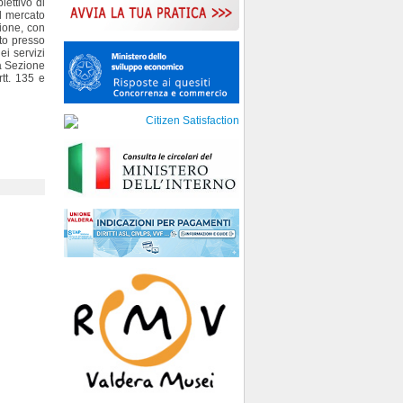
iettivo di
el mercato
zione, con
to presso
i servizi
la Sezione
tt. 135 e