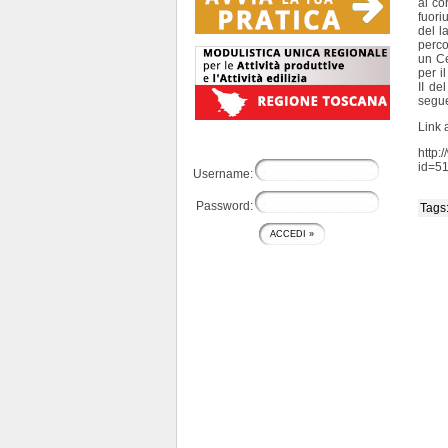
al co
fuori
del l
perco
un Ce
per i
II de
segue
Link 
http:
id=5
Username:
Password:
Tags: