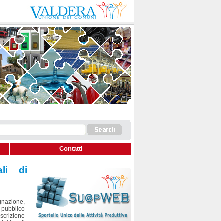
Contatti
ali di
egnazione,
o pubblico
iscrizione