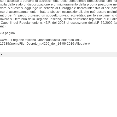
rso, l’accesso a percorsi di accrescimento delle competenze professionali con l’ob
uscita dallo stato di disoccupazione e di miglioramento della propria posizione n
avoro. A questo si aggiunge un servizio di tutoraggio e ricerca intensiva di occupa
rso di accompagnamento mirato a sbocchi occupazionali, che può essere usufrui
ntro per l'impiego o presso un soggetto privato accreditato per lo svolgimento de
l lavoro sul territorio della Regione Toscana, iscritto nell'elenco regionale di cui al
l Capo III del Regolamento n. 47/R del 2003 di esecuzione dellaLR 32/2002 (ar
nti).
alla pagina
//www301.regione.toscana.it/bancadati/atti/Contenuto.xml?
117239&nomeFile=Decreto_n.4266_del_14-06-2016-Allegato-A
 -