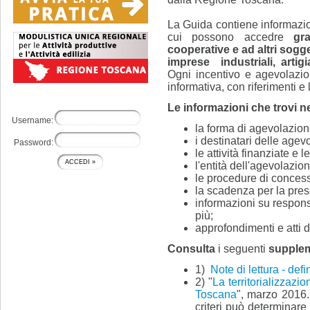
La Guida contiene informazio
cui possono accedre
gr
cooperative e ad altri sogge
imprese
industriali, arti
Ogni incentivo e agevolazio
informativa, con riferimenti e
Le informazioni che trovi n
Username:
la forma di agevolazion
i destinatari delle agev
Password:
le attività finanziate e 
l'entità dell'agevolazion
le procedure di conces
la scadenza per la pre
informazioni su responsa
più;
approfondimenti e atti d
Consulta
i seguenti
supplem
1)
Note di lettura - defi
2) "
La territorializzazio
Toscana
", marzo 2016. 
criteri può determinare