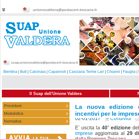
Bientina
|
Buti
|
Calcinaia
|
Capannoli
|
Casciana Terme Lari
|
Chianni
|
Fauglia
|
Il Suap dell'Unione Valdera
Procedure
La nuova edizione d
incentivi per le impre
Modulistica
02-01-2017
Condividi
Normativa
E' uscita la
40
°
edizione
de
imprese
aggiornata al
29 di
dalla Regione Toscana.