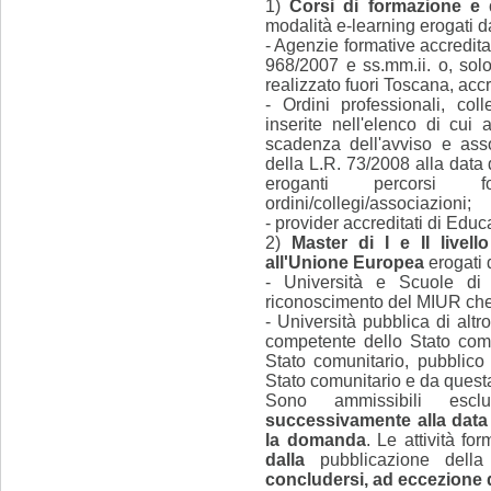
1)
Corsi di formazione e 
modalità e-learning erogati d
- Agenzie formative accredit
968/2007 e ss.mm.ii. o, sol
realizzato fuori Toscana, acc
- Ordini professionali, coll
inserite nell'elenco di cui
scadenza dell'avviso e asso
della L.R. 73/2008 alla data 
eroganti percorsi fo
ordini/collegi/associazioni;
- provider accreditati di Ed
2)
Master di I e II livell
all'Unione Europea
erogati 
- Università e Scuole di 
riconoscimento del MIUR che le
- Università pubblica di altr
competente dello Stato comun
Stato comunitario, pubblico
Stato comunitario e da questa a
Sono ammissibili escl
successivamente
alla dat
la domanda
. Le attività f
dalla
pubblicazione dell
concludersi, ad eccezione 