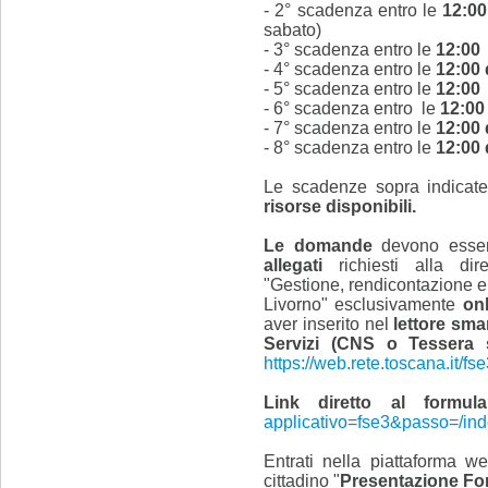
- 2° scadenza entro le
12:00
sabato)
- 3° scadenza entro le
12:00
- 4° scadenza entro le
12:00 
- 5° scadenza entro le
12:00 
- 6° scadenza entro le
12:00
- 7° scadenza entro le
12:00 
- 8° scadenza entro le
12:00 
Le scadenze sopra indicat
risorse disponibili.
Le domande
devono ess
allegati
richiesti alla dir
"Gestione, rendicontazione e co
Livorno" esclusivamente
onl
aver inserito nel
lettore sma
Servizi (CNS o Tessera s
https://web.rete.toscana.it/fs
Link diretto al formula
applicativo=fse3&passo=/in
Entrati nella piattaforma we
cittadino "
Presentazione Form