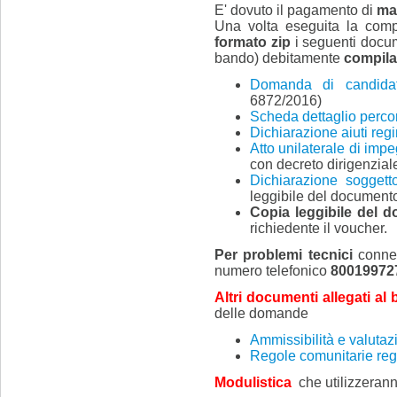
E' dovuto il pagamento di
mar
Una volta eseguita la comp
formato zip
i seguenti docum
bando) debitamente
compilat
Domanda di candidat
6872/2016)
Scheda dettaglio perco
Dichiarazione aiuti re
Atto unilaterale di imp
con decreto dirigenzial
Dichiarazione soggett
leggibile del documento d
Copia leggibile del d
richiedente il voucher.
Per problemi tecnici
connes
numero telefonico
80019972
Altri documenti allegati al
delle domande
Ammissibilità e valuta
Regole comunitarie re
Modulistica
che utilizzerann