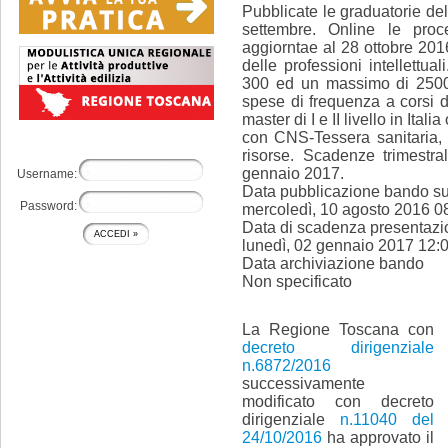
Pubblicate le graduatorie de
settembre. Online le pro
aggiorntae al 28 ottobre 201
delle professioni intellettual
300 ed un massimo di 2500 
spese di frequenza a corsi 
master di I e II livello in Ita
con CNS-Tessera sanitaria, a
risorse. Scadenze trimestr
gennaio 2017.
Username:
Data pubblicazione bando su 
Password:
mercoledì, 10 agosto 2016 0
Data di scadenza presentaz
lunedì, 02 gennaio 2017 12:
Data archiviazione bando
Non specificato
La Regione Toscana con
decreto dirigenziale
n.6872/2016
successivamente
modificato con decreto
dirigenziale
n.11040 del
24/10/2016
ha approvato il