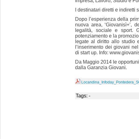
Impresa, Lavoro, Studio e F
I destinatari diretti e indirett
Dopo l’esperienza della prima 
nuova area, ‘Giovanisì+’, d
legalità, sociale e sport. G
potenziamento e la promozio
legate al diritto allo studio
l’inserimento dei giovani nel
di start up. Info: www.giovanis
Da Maggio 2014 le opportunit
dalla Garanzia Giovani.
Locandina_Infoday_Pontedera_
Tags: -