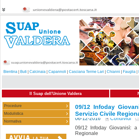
Bientina
|
Buti
|
Calcinaia
|
Capannoli
|
Casciana Terme Lari
|
Chianni
|
Fauglia
|
Il Suap dell'Unione Valdera
Procedure
09/12 Infoday Giovan
Servizio Civile Region
Modulistica
06-12-2016
Condividi
Normativa
09/12 Infoday Giovanisì: a
Regionale