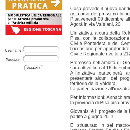
Cosa prevede il nuovo bando
nel corso del prossimo Infod
Pisa,venerdì 09 dicembre all
Agorà in via Valtriani, 20
L'iniziativa, a cura della Ref
Pisa, con la collaborazion
Civile Pontedera e del Cent
l'occasione per approfondire
Username:
Civile Regionale rivolto a 21
Password:
Promosso nell'ambito di Giov
sarà attivo fino al 16 dicemb
All'iniziativa parteciperà
presenterà alcuni dei proge
territorio della Valdera.
La partecipazione all'iniziativ
Per informazioni: Annachiara 
la provincia di Pisa pisa.pro
Giovanisì è il progetto dell
partito a giugno 2011.
E’ strutturato in sei macro