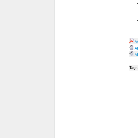
A
A
A
Tags: