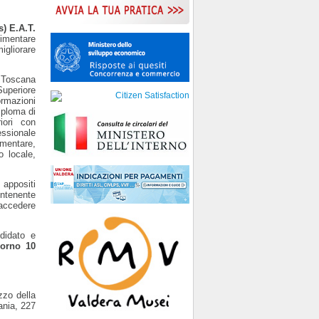
s) E.A.T.
limentare
igliorare
 Toscana
uperiore
ormazioni
diploma di
iori con
essionale
imentare,
o locale,
 appositi
ontenente
 accedere
didato e
iorno 10
zzo della
ania, 227