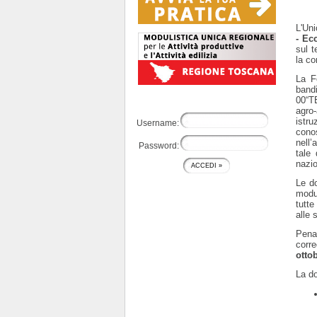
L'Uni
- Ec
sul t
la co
La F
band
00“T
agro-
istr
Username:
cono
nell’
Password:
tale
nazio
Le do
modul
tutte
alle 
Pena
corr
otto
La do