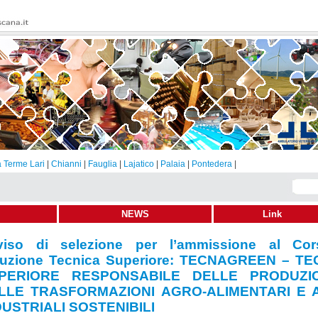
 Terme Lari
|
Chianni
|
Fauglia
|
Lajatico
|
Palaia
|
Pontedera
|
NEWS
Link
viso di selezione per lâ€™ammissione al Co
viso di selezione per l’ammissione al Cor
truzione Tecnica Superiore: TECNAGREEN
truzione Tecnica Superiore: TECNAGREEN – T
8-2016
Condividi
Invia
Stampa
PERIORE RESPONSABILE DELLE PRODUZI
LLE TRASFORMAZIONI AGRO-ALIMENTARI E 
DUSTRIALI SOSTENIBILI