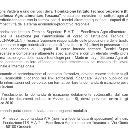
one Valdera è uno dei Soci della "
Fondazione Istituto Tecnico Superiore (It
cellenza Agro-alimentare Toscana"
, creata per investire nel settore agro-a
erritorio toscano con la formazione di tecnici altamente qualificati, capaci di m
mpetitività del sistema economico-produttivo regionale.
ondazione Istituto Tecnico Superiore E.A.T. – Eccellenza Agro-alimentare
isce la selezione per l’ammissione al corso di Istruzione Tecnica S
ECNAGREEN - Tecnico Superiore responsabile delle produzioni e delle trasf
alimentari e agro-industriali sostenibili ” rivolto a n. 24 allievi in possesso di 
uzione secondaria di II grado. Il corso intende formare Tecnici Super
scenze e competenze altamente specialistiche e con un elevato livello prof
area tecnologica delle nuove tecnologie per il Made in Italy - Sistema Agro-al
 da consentire un loro efficace e rapido inserimento nel mercato del lavor
nale e internazionale.
mande di partecipazione al percorso formativo, devono essere redatte sugli
i, scaricabili cliccando sui link sottostanti. Scaricate l’Avviso pubblico c
 le informazioni sul percorso, sui format per fare la domanda di iscrizione per
selezioni.
 l’esclusione, la domanda di iscrizione debitamente sottoscritta dal can
edata dei documenti indicati in Avviso (art. 8), dovrà pervenire
entro il g
bre 2016.
manda potrà essere inviata con le seguenti modalità:
A mezzo raccomandata A/R (non farà fede la data di spedizione) all’indiri
Fondazione ITS E.A.T. – Eccellenza Agro-alimentare Toscana in Via Giord
– 58100 Grosseto