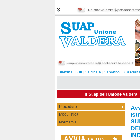
Bientina
|
Buti
|
Calcinaia
|
Capannoli
|
Casciana
Il Suap dell'Unione Valdera
Procedure
Av
Av
Is
Is
Modulistica
29-0
SU
Normativa
DE
IN