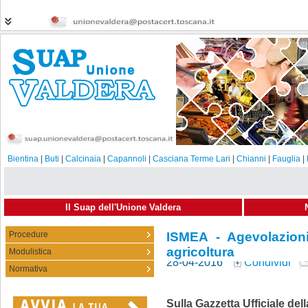
Bientina
|
Buti
|
Calcinaia
|
Capannoli
|
Casciana Terme Lari
|
Chianni
|
Fauglia
|
Il Suap dell'Unione Valdera
Procedure
ISMEA - Agevolazioni
agricoltura
Modulistica
28-04-2016
Condividi
Normativa
Sulla Gazzetta Ufficiale del