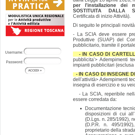
per l'installazione dei 
SOSTITUITA DALLA S
Certificata di inizio Attività).
Di seguito le principali novità
- La SCIA deve essere pres
Produttive (SUAP) del Comu
pubblicitario, tramite il porta
Username:
- IN CASO DI CARTELL
pubblicita'> Adempimenti te
Password:
impianti pubblicitari (esclus
- IN CASO DI INSEGNE D
dell'attività> Adempimenti te
insegna di esercizio e su veic
- La SCIA, reperibile nell
essere corredata da:
Documentazione tecnica 
disposizioni di cui al
(D.Lgs. n. 285/1992), 
(D.P.R. n. 495/1992)
proprietario della strada