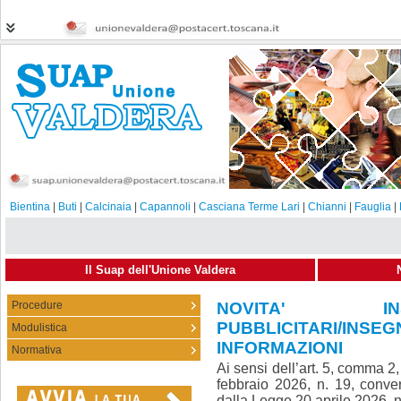
Bientina
|
Buti
|
Calcinaia
|
Capannoli
|
Casciana Terme Lari
|
Chianni
|
Fauglia
|
Il Suap dell'Unione Valdera
Procedure
NOVITA' INS
PUBBLICITARI/IN
Modulistica
25-05-2026
Condividi
INFORMAZIONI
Normativa
Ai sensi dell’art. 5, comma 
febbraio 2026, n. 19, conver
dalla Legge 20 aprile 2026, n