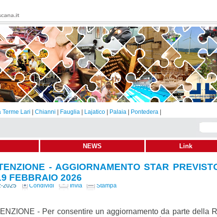
 Terme Lari
|
Chianni
|
Fauglia
|
Lajatico
|
Palaia
|
Pontedera
|
NEWS
Link
TENZIONE - AGGIORNAMENTO STAR PREVIST
 19 FEBBRAIO 2026
2-2025
Condividi
Invia
Stampa
ENZIONE - Per consentire un aggiornamento da parte della 