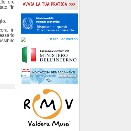
lle ore
tato “In
gio.
cora in
essario
ossibile