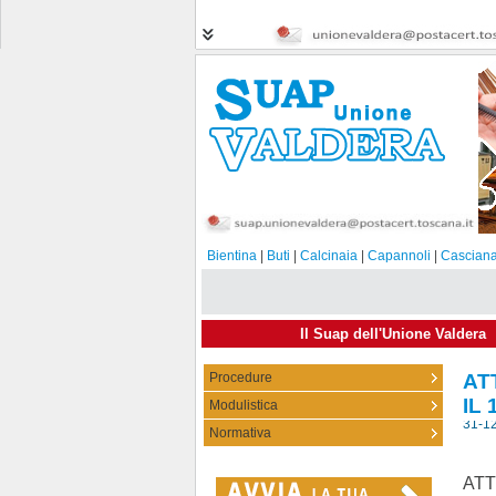
Bientina
|
Buti
|
Calcinaia
|
Capannoli
|
Casciana
Il Suap dell'Unione Valdera
Procedure
AT
IL
Modulistica
31-1
Normativa
ATT