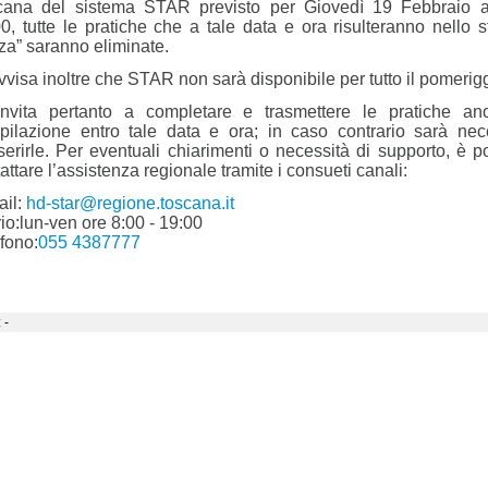
cana del sistema STAR previsto per Giovedì 19 Febbraio a
0, tutte le pratiche che a tale data e ora risulteranno nello s
a” saranno eliminate.
vvisa inoltre che STAR non sarà disponibile per tutto il pomerig
invita pertanto a completare e trasmettere le pratiche an
pilazione entro tale data e ora; in caso contrario sarà nec
serirle. Per eventuali chiarimenti o necessità di supporto, è p
attare l’assistenza regionale tramite i consueti canali:
ail:
hd-star@regione.toscana.it
io:
lun-ven ore 8:00 - 19:00
fono:
055 4387777
 -