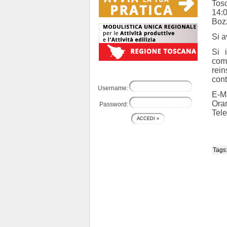
Tos
14:0
Bozz
Si a
Si 
com
rein
cont
Username:
E-M
Orar
Password:
Tele
Tags: