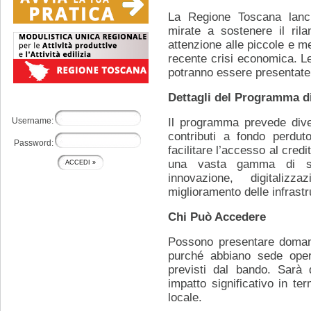
La Regione Toscana lanc
mirate a sostenere il rila
attenzione alle piccole e me
recente crisi economica. L
potranno essere presentate a
Dettagli del Programma d
Username:
Il programma prevede diver
contributi a fondo perdut
Password:
facilitare l’accesso al cred
una vasta gamma di spes
innovazione, digitaliz
miglioramento delle infrastr
Chi Può Accedere
Possono presentare domanda
purché abbiano sede opera
previsti dal bando. Sarà 
impatto significativo in t
locale.