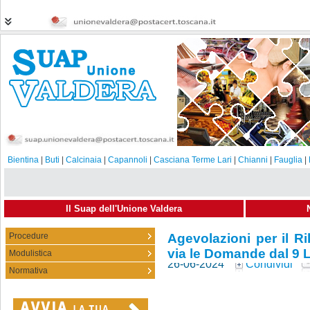
Bientina
|
Buti
|
Calcinaia
|
Capannoli
|
Casciana Terme Lari
|
Chianni
|
Fauglia
|
Il Suap dell'Unione Valdera
Procedure
Agevolazioni per il Ri
via le Domande dal 9 
Modulistica
26-06-2024
Condividi
Normativa