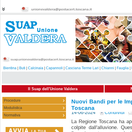
Bientina
|
Buti
|
Calcinaia
|
Capannoli
|
Casciana Terme Lari
|
Chianni
|
Fauglia
|
Il Suap dell'Unione Valdera
Procedure
Nuovi Bandi per le Im
Toscana
Modulistica
14-06-2024
Condividi
Normativa
La Regione Toscana ha ape
colpite dall'alluvione. Que