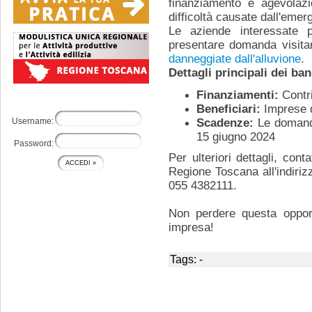
finanziamento e agevolazi
difficoltà causate dall'emer
Le aziende interessate p
presentare domanda visita
danneggiate dall'alluvione
.
Dettagli principali dei ban
Finanziamenti:
Contri
Beneficiari:
Imprese di
Username:
Scadenze:
Le domande
15 giugno 2024
Password:
Per ulteriori dettagli, cont
Regione Toscana all'indiri
055 4382111.
Non perdere questa opportu
impresa!
Tags: -