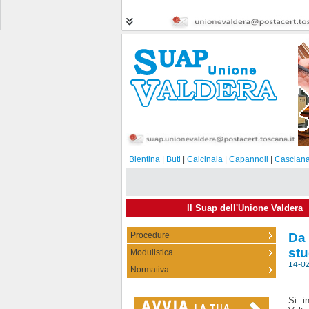
Bientina
|
Buti
|
Calcinaia
|
Capannoli
|
Casciana
Il Suap dell'Unione Valdera
Procedure
Da
stu
Modulistica
14-0
Normativa
Si i