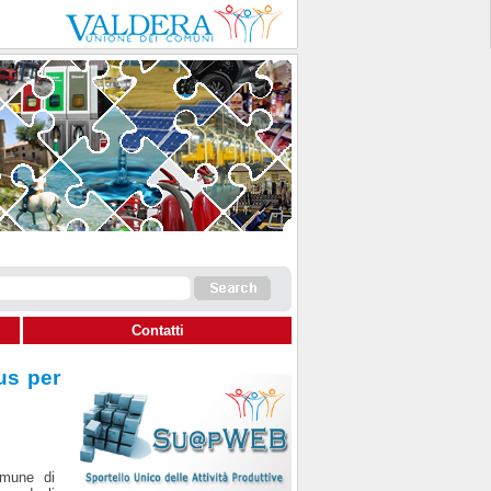
Contatti
us per
omune di