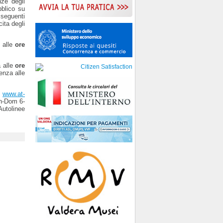
nze degli
bblico su
 seguenti
ita degli
 alle
ore
a alle
ore
enza alle
e
www.at-
un-Dom 6-
Autolinee