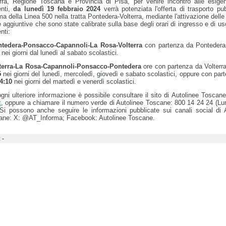
erra, Regione Toscana e Provincia di Pisa, per venire incontro alle esige
enti,
da lunedì 19 febbraio 2024
verrà potenziata l'offerta di trasporto pu
 della Linea 500 nella tratta Pontedera-Volterra, mediante l'attivazione delle
 aggiuntive che sono state calibrate sulla base degli orari di ingresso e di usc
nti:
tedera-Ponsacco-Capannoli-La Rosa-Volterra
con partenza da Pontedera
, nei giorni dal lunedì al sabato scolastici.
terra-La Rosa-Capannoli-Ponsacco-Pontedera
ore con partenza da Volterr
5
nei giorni del lunedì, mercoledì, giovedì e sabato scolastici, oppure con part
4:10
nei giorni del martedì e venerdì scolastici.
gni ulteriore informazione è possibile consultare il sito di Autolinee Toscan
t
, oppure a chiamare il numero verde di Autolinee Toscane: 800 14 24 24 (L
 Si possono anche seguire le informazioni pubblicate sui canali social di 
ane: X: @AT_Informa; Facebook: Autolinee Toscane.
 -