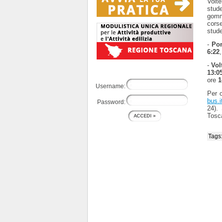
Volt
stud
gomma
corse
stude
-
Pon
6:22
-
Vol
13:0
ore
1
Username:
Per o
bus.i
Password:
24).
Tosc
Tags: