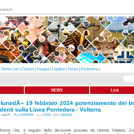
 Terme Lari
|
Chianni
|
Fauglia
|
Lajatico
|
Palaia
|
Pontedera
|
NEWS
Link
 lunedÃ¬ 19 febbraio 2024 potenziamento dei b
denti sulla Linea Pontedera - Volterra
2-2024
Condividi
Invia
Stampa
nforma che, a seguito della decisione assunta da Unione Valdera, C