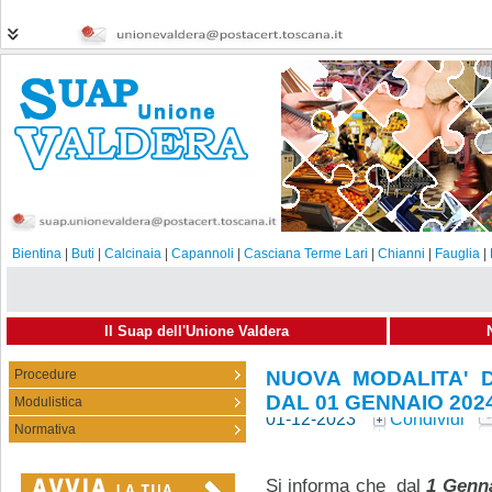
Bientina
|
Buti
|
Calcinaia
|
Capannoli
|
Casciana Terme Lari
|
Chianni
|
Fauglia
|
Il Suap dell'Unione Valdera
Procedure
NUOVA MODALITA' D
DAL 01 GENNAIO 202
Modulistica
01-12-2023
Condividi
Normativa
Si informa che dal
1 Genna