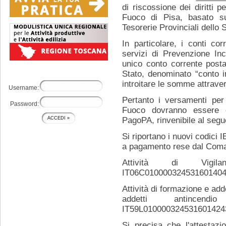
di riscossione dei diritti p
Fuoco di Pisa, basato sui
Tesorerie Provinciali dello S
In particolare, i conti corr
servizi di Prevenzione Inc
unico conto corrente postal
Stato, denominato “conto i
introitare le somme attrave
Username:
Pertanto i versamenti per 
Password:
Fuoco dovranno essere eff
PagoPA, rinvenibile al segu
Si riportano i nuovi codici I
a pagamento rese dal Coman
Attività di Vigil
IT06C01000032453160140
Attività di formazione e ad
addetti antince
IT59L010000324531601424
Si precisa che l'attestaz