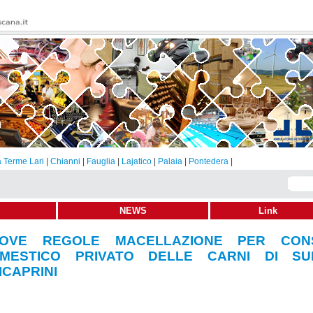
 Terme Lari
|
Chianni
|
Fauglia
|
Lajatico
|
Palaia
|
Pontedera
|
NEWS
Link
OVE REGOLE MACELLAZIONE PER CON
MESTICO PRIVATO DELLE CARNI DI SU
1-2023
Condividi
Invia
Stampa
ICAPRINI