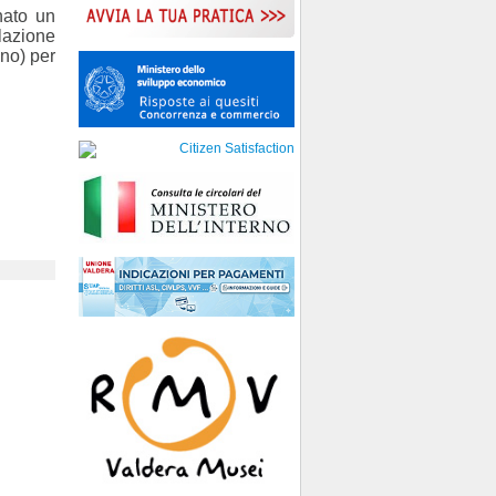
nato un
lazione
ano) per