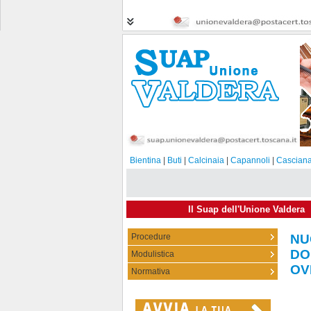
Bientina
|
Buti
|
Calcinaia
|
Capannoli
|
Casciana
Il Suap dell'Unione Valdera
Procedure
NU
DO
Modulistica
06-1
OV
Normativa