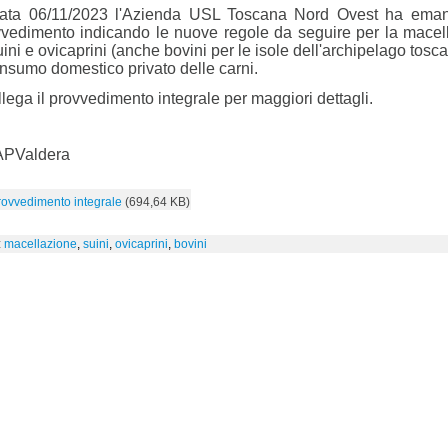
data 06/11/2023 l'Azienda USL Toscana Nord Ovest ha ema
vvedimento indicando le nuove regole da seguire per la macel
uini e ovicaprini (anche bovini per le isole dell'archipelago tosc
onsumo domestico privato delle carni.
llega il provvedimento integrale per maggiori dettagli.
PValdera
rovvedimento integrale
(694,64 KB)
:
macellazione
,
suini
,
ovicaprini
,
bovini