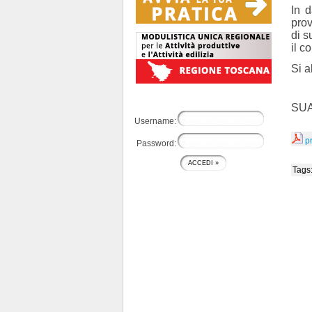
In 
pro
di s
il c
Si a
SUA
Username:
p
Password:
Tags