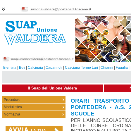
Bientina
|
Buti
|
Calcinaia
|
Capannoli
|
Casciana Terme Lari
|
Chianni
|
Fauglia
|
Il Suap dell'Unione Valdera
Procedure
ORARI TRASPORTO
PONTEDERA - A.S. 
Modulistica
07-09-2023
Condividi
SCUOLE
Normativa
PER L'ANNO SCOLASTICO
DELLE CORSE ORDINA
INGRESSO E ALL'USCITA