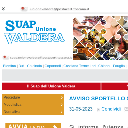
Bientina
|
Buti
|
Calcinaia
|
Capannoli
|
Casciana Terme Lari
|
Chianni
|
Fauglia
|
Il Suap dell'Unione Valdera
Procedure
AVVISO SPORTELLO 
Modulistica
31-05-2023
Condividi
Normativa
Si informa l'utenza