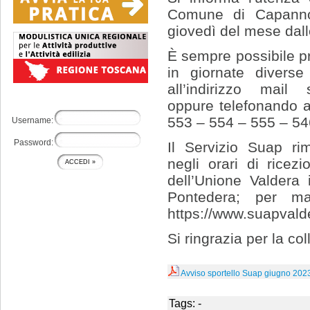
Comune di Capannol
giovedì del mese dall
È sempre possibile 
in giornate diverse
all’indirizzo mail s
oppure telefonando 
553 – 554 – 555 – 54
Username:
Password:
Il Servizio Suap ri
negli orari di ricez
dell’Unione Valdera 
Pontedera; per mag
https://www.suapvalde
Si ringrazia per la co
Avviso sportello Suap giugno 202
Tags: -