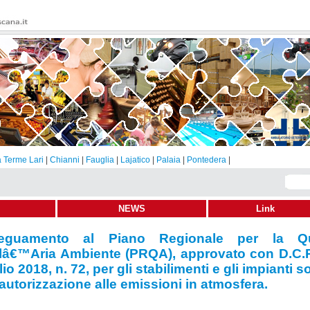
 Terme Lari
|
Chianni
|
Fauglia
|
Lajatico
|
Palaia
|
Pontedera
|
NEWS
Link
eguamento al Piano Regionale per la Qu
lâ€™Aria Ambiente (PRQA), approvato con D.C.R
1-2022
Condividi
Invia
Stampa
lio 2018, n. 72, per gli stabilimenti e gli impianti s
autorizzazione alle emissioni in atmosfera.