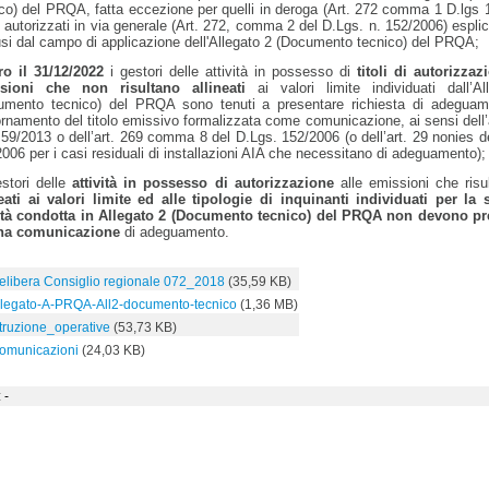
co) del PRQA, fatta eccezione per quelli in deroga
(Art. 272 comma 1 D.lgs 
i autorizzati in via generale (Art. 272, comma 2 del D.Lgs. n. 152/2006)
espli
si dal campo di applicazione dell'Allegato 2 (Documento tecnico) del PRQA;
ro il 31/12/2022
i gestori delle attività in possesso di
titoli di autorizzaz
sioni che non risultano allineati
ai valori limite individuati dall’A
umento tecnico) del PRQA
sono tenuti a
presenta
re
richiesta di adeguam
rnamento del titolo emissivo formalizzata come comunicazione, ai sensi dell’a
9/2013 o dell’art. 269 comma 8 del D.Lgs. 152/2006 (o dell’art. 29 nonies d
006 per i casi residuali di installazioni AIA che necessitano di adeguamento);
estori delle
attività in possesso di autorizzazione
alle emissioni che risu
neati ai valori limite ed alle tipologie di inquinanti individuati per la 
vità condotta in Allegato 2 (Documento tecnico) del PRQA non devono pr
na comunicazione
di adeguamento.
elibera Consiglio regionale 072_2018
(35,59 KB)
llegato-A-PRQA-All2-documento-tecnico
(1,36 MB)
struzione_operative
(53,73 KB)
omunicazioni
(24,03 KB)
 -