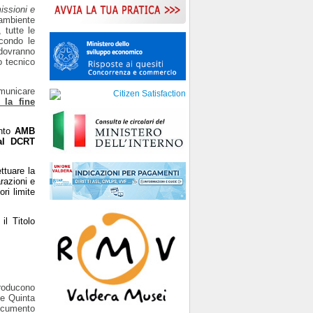
issioni e
 ambiente
8,
t
utte le
econdo le
 dovranno
 tecnico
municare
 la fine
nto
AMB
 al DCRT
ttuare la
razioni e
ri limite
il Titolo
producono
te Quinta
Documento