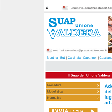
Bientina
|
Buti
|
Calcinaia
|
Capannoli
|
Casciana
Il Suap dell'Unione Valdera
Procedure
Ad
del
Modulistica
07-1
lug
Normativa
ad 