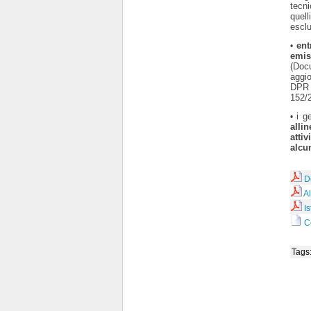
tecni
quell
esclu
ent
•
emis
(Doc
aggio
DPR 5
152/2
i g
•
alli
atti
alcu
D
A
I
C
Tags: