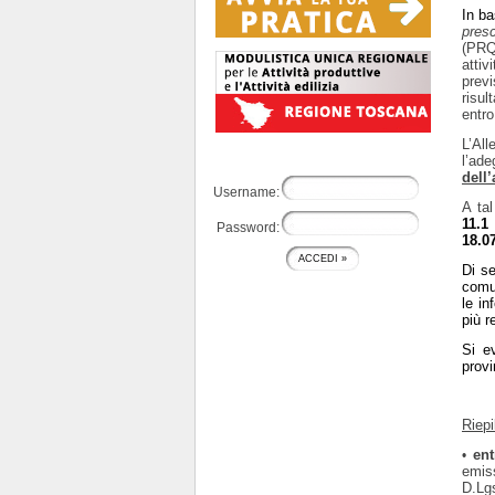
In ba
presc
(PRQ
attiv
previ
risul
entro
L’Al
l’ad
dell
Username:
A ta
11.1
Password:
18.0
Di se
comun
le in
più r
Si e
provi
Riep
en
•
emiss
D.Lgs