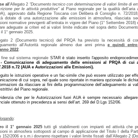
se all’
Allegato 2
“Documento tecnico con determinazione di valori limite di em
rizione per le attività produttive”
al Piano regionale per la qualità dell’aria
A), approvato
dalla Regione Toscana
con D
elibera di Consiglio
n. 72/201
ità dotate di una autorizzazione alle emissioni in atmosfera, rilasciata s
sioni normative previgenti all’entrata in vigore del Piano (1° Settembre 2018)
tare adeguate ai criteri ed ai valori limite indicate nel
sopra detto
Documento
 il 1° gennaio 2025.
legato 2 (Documento tecnico) del PRQA ha previsto la necessità di
co
eguamento
all’Autorità regionale almeno due anni prima
e quindi entro
’anno 2022
.
l fine sul sistema regionale
STAR
è stato inserito l'
apposito
endo
procedime
 - Comunicazione di adeguamento delle emissioni al PRQA di cui
7.2018 n.72 (AUA e Autorizzazioni alle Emissioni)
.
guito le istruzioni operative e un fac-simile che può essere utilizzato per effe
icazione di cui sopra, nel quale sono riportate in maniera opzionale le dichia
formazioni da rilasciare ai fini della programmazione dell’adeguamento ai valo
estrittivi del Piano regionale.
videnzia che per le Autorizzazioni fuori AUA è sempre necessario allegare 
nciale ottenuto in precedenza ai sensi dell’art. 269 del D.Lgs 152/06.
ilogando
:
tro il 1° gennaio 2025
tutti gli stabilimenti con impianti ed attività che 
ioni in atmosfera sottoposti al campo di applicazione del Titolo I della Par
 152/2006 e s.m.i dovranno rispettare i valori limite fissati dall’Allegato 2 (