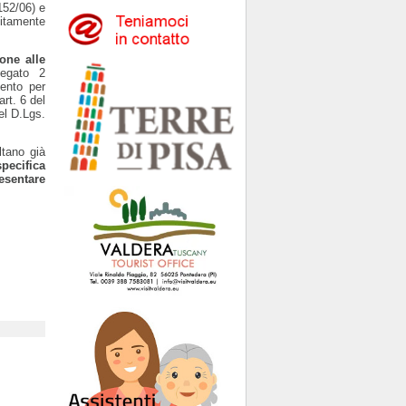
152/06) e
citamente
ione alle
llegato 2
ento per
rt. 6 del
el D.Lgs.
ltano già
specifica
esentare