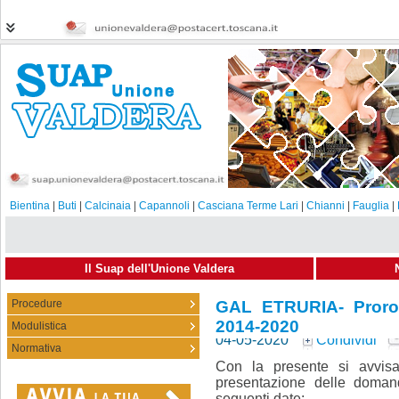
Bientina
|
Buti
|
Calcinaia
|
Capannoli
|
Casciana Terme Lari
|
Chianni
|
Fauglia
|
Il Suap dell'Unione Valdera
Procedure
GAL ETRURIA- Proro
2014-2020
Modulistica
04-05-2020
Condividi
Normativa
Con la presente si avvisa
presentazione delle domand
seguenti date: