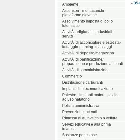
»
05-
Ambiente
Ascensori - montacarichi -
piattaforme elevatrici
Assolvimento imposta di bollo
telematico
AttivitÃ artigianali - industriali -
servizi
AttivitÃ di acconciatore e estetista-
tatuaggio-piercing- massaggi
AttivitÃ di deposito/magazzino
AttivitÃ di panificazione/
preparazione e produzione alimenti
AttivitÃ di somministrazione
Commercio
Distribuzione carburanti
Impianti di telecomunicazione
Palestre - impianti motori - piscine
ad uso natatorio
Polizia amministrativa
Prevenzione incendi
Rimessa di autoveicolo o vetture
Servizi educativi e alla prima
infanzia
Sostanze pericolose