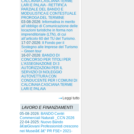
CALCINAIA CASCIANA TERME
LARI E PALAIA - RETTIFICA
PARZIALE DEL BANDO E
MODULISTICA E CONTESTUALE
PROROGA DEL TERMINE
03-08-2026:
Informativa in merito
all’obbligo di Comunicazione delle
locazioni turistiche in forma non
imprenditoriale (LTN), di cui
all’articolo 60 del TU del Turismo.
17-07-2026:
Il Fondo per il
Sostegno alle Imprese del Turismo
– Green tour
16-07-2026:
BANDO DI
CONCORSO PER TITOLI PER
L'ASSEGNAZIONE DI 3
AUTORIZZAZIONI PER IL
SERVIZIO DI NOLEGGIO
AUTOVETTURA CON
CONDUCENTE PER I COMUNI DI
CALCINAIA CASCIANA TERME
LARI E PALAIA
Leggi tutto
LAVORO E FINANZIAMENTI
05-08-2026:
BANDO Centri
Commerciali Naturali _CCN 2026
22-04-2025:
Nuovo Bando
â€œGiovani Professionisti crescono
nei Museiâ€ â€“ PR FSE+ 2021-