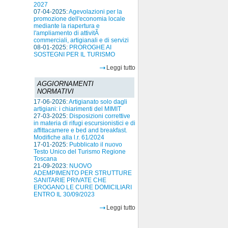
2027
07-04-2025:
Agevolazioni per la
promozione dell'economia locale
mediante la riapertura e
l'ampliamento di attivitÃ
commerciali, artigianali e di servizi
08-01-2025:
PROROGHE AI
SOSTEGNI PER IL TURISMO
Leggi tutto
AGGIORNAMENTI
NORMATIVI
17-06-2026:
Artigianato solo dagli
artigiani: i chiarimenti del MIMIT
27-03-2025:
Disposizioni correttive
in materia di rifugi escursionistici e di
affittacamere e bed and breakfast.
Modifiche alla l.r. 61/2024
17-01-2025:
Pubblicato il nuovo
Testo Unico del Turismo Regione
Toscana
21-09-2023:
NUOVO
ADEMPIMENTO PER STRUTTURE
SANITARIE PRIVATE CHE
EROGANO LE CURE DOMICILIARI
ENTRO IL 30/09/2023
Leggi tutto