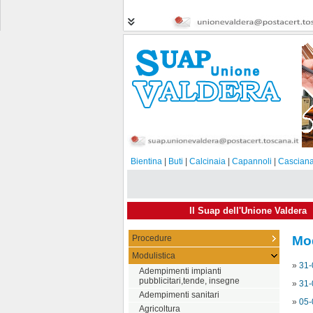
Bientina
|
Buti
|
Calcinaia
|
Capannoli
|
Casciana
Il Suap dell'Unione Valdera
Procedure
Mod
Modulistica
»
31-
Adempimenti impianti
pubblicitari,tende, insegne
»
31-
Adempimenti sanitari
»
05-
Agricoltura