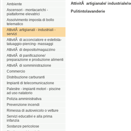
AttivitÃ artigianale/ industriale/s
Ambiente
Ascensori - montacarichi -
Pulitintolavanderie
piattaforme elevatrici
Assolvimento imposta di bollo
telematico
AttivitÃ artigianali - industriali -
servizi
AttivitÃ di acconciatore e estetista-
tatuaggio-piercing- massaggi
AttivitÃ di deposito/magazzino
AttivitÃ di panificazione/
preparazione e produzione alimenti
AttivitÃ di somministrazione
Commercio
Distribuzione carburanti
Impianti di telecomunicazione
Palestre - impianti motori - piscine
ad uso natatorio
Polizia amministrativa
Prevenzione incendi
Rimessa di autoveicolo o vetture
Servizi educativi e alla prima
infanzia
Sostanze pericolose