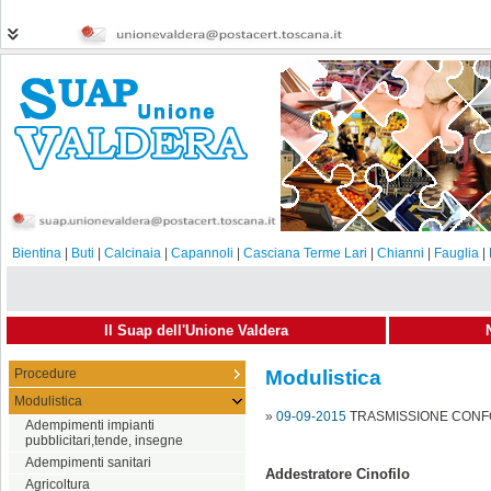
Bientina
|
Buti
|
Calcinaia
|
Capannoli
|
Casciana Terme Lari
|
Chianni
|
Fauglia
|
Il Suap dell'Unione Valdera
Procedure
Modulistica
Modulistica
»
09-09-2015
TRASMISSIONE CONFO
Adempimenti impianti
pubblicitari,tende, insegne
Adempimenti sanitari
Addestratore Cinofilo
Agricoltura