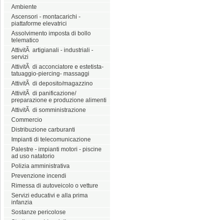
Ambiente
Ascensori - montacarichi -
piattaforme elevatrici
Assolvimento imposta di bollo
telematico
AttivitÃ artigianali - industriali -
servizi
AttivitÃ di acconciatore e estetista-
tatuaggio-piercing- massaggi
AttivitÃ di deposito/magazzino
AttivitÃ di panificazione/
preparazione e produzione alimenti
AttivitÃ di somministrazione
Commercio
Distribuzione carburanti
Impianti di telecomunicazione
Palestre - impianti motori - piscine
ad uso natatorio
Polizia amministrativa
Prevenzione incendi
Rimessa di autoveicolo o vetture
Servizi educativi e alla prima
infanzia
Sostanze pericolose