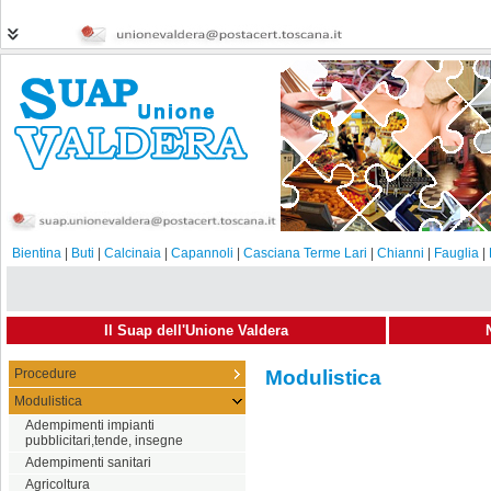
Bientina
|
Buti
|
Calcinaia
|
Capannoli
|
Casciana Terme Lari
|
Chianni
|
Fauglia
|
Il Suap dell'Unione Valdera
Procedure
Modulistica
Modulistica
Adempimenti impianti
pubblicitari,tende, insegne
Adempimenti sanitari
Agricoltura