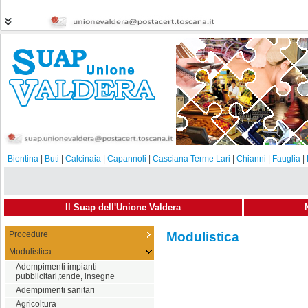
Bientina
|
Buti
|
Calcinaia
|
Capannoli
|
Casciana Terme Lari
|
Chianni
|
Fauglia
|
Il Suap dell'Unione Valdera
Procedure
Modulistica
Modulistica
Adempimenti impianti
pubblicitari,tende, insegne
Adempimenti sanitari
Agricoltura