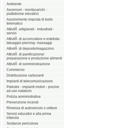
Ambiente
Ascensori - montacarichi -
piattaforme elevatrici
Assolvimento imposta di bollo
telematico
AttivitÃ artigianali - industriali -
servizi
AttivitÃ di acconciatore e estetista-
tatuaggio-piercing- massaggi
AttivitÃ di deposito/magazzino
AttivitÃ di panificazione/
preparazione e produzione alimenti
AttivitÃ di somministrazione
Commercio
Distribuzione carburanti
Impianti di telecomunicazione
Palestre - impianti motori - piscine
ad uso natatorio
Polizia amministrativa
Prevenzione incendi
Rimessa di autoveicolo o vetture
Servizi educativi e alla prima
infanzia
Sostanze pericolose