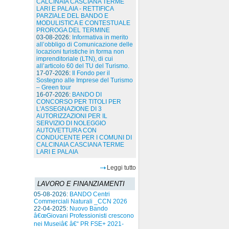
CALCINAIA CASCIANA TERME
LARI E PALAIA - RETTIFICA
PARZIALE DEL BANDO E
MODULISTICA E CONTESTUALE
PROROGA DEL TERMINE
03-08-2026:
Informativa in merito
all’obbligo di Comunicazione delle
locazioni turistiche in forma non
imprenditoriale (LTN), di cui
all’articolo 60 del TU del Turismo.
17-07-2026:
Il Fondo per il
Sostegno alle Imprese del Turismo
– Green tour
16-07-2026:
BANDO DI
CONCORSO PER TITOLI PER
L'ASSEGNAZIONE DI 3
AUTORIZZAZIONI PER IL
SERVIZIO DI NOLEGGIO
AUTOVETTURA CON
CONDUCENTE PER I COMUNI DI
CALCINAIA CASCIANA TERME
LARI E PALAIA
Leggi tutto
LAVORO E FINANZIAMENTI
05-08-2026:
BANDO Centri
Commerciali Naturali _CCN 2026
22-04-2025:
Nuovo Bando
â€œGiovani Professionisti crescono
nei Museiâ€ â€“ PR FSE+ 2021-