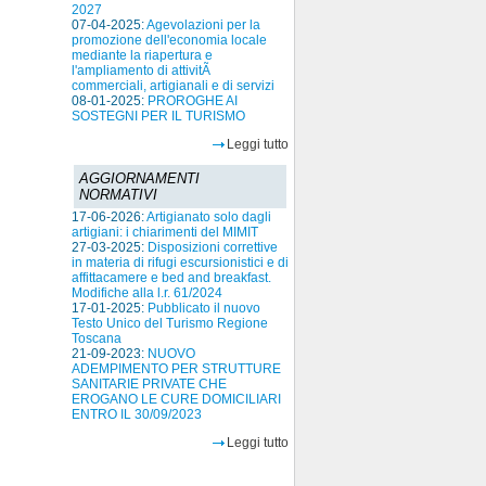
2027
07-04-2025:
Agevolazioni per la
promozione dell'economia locale
mediante la riapertura e
l'ampliamento di attivitÃ
commerciali, artigianali e di servizi
08-01-2025:
PROROGHE AI
SOSTEGNI PER IL TURISMO
Leggi tutto
AGGIORNAMENTI
NORMATIVI
17-06-2026:
Artigianato solo dagli
artigiani: i chiarimenti del MIMIT
27-03-2025:
Disposizioni correttive
in materia di rifugi escursionistici e di
affittacamere e bed and breakfast.
Modifiche alla l.r. 61/2024
17-01-2025:
Pubblicato il nuovo
Testo Unico del Turismo Regione
Toscana
21-09-2023:
NUOVO
ADEMPIMENTO PER STRUTTURE
SANITARIE PRIVATE CHE
EROGANO LE CURE DOMICILIARI
ENTRO IL 30/09/2023
Leggi tutto