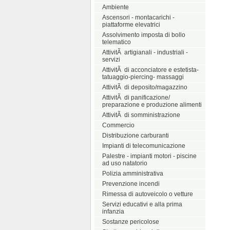
Ambiente
Ascensori - montacarichi -
piattaforme elevatrici
Assolvimento imposta di bollo
telematico
AttivitÃ artigianali - industriali -
servizi
AttivitÃ di acconciatore e estetista-
tatuaggio-piercing- massaggi
AttivitÃ di deposito/magazzino
AttivitÃ di panificazione/
preparazione e produzione alimenti
AttivitÃ di somministrazione
Commercio
Distribuzione carburanti
Impianti di telecomunicazione
Palestre - impianti motori - piscine
ad uso natatorio
Polizia amministrativa
Prevenzione incendi
Rimessa di autoveicolo o vetture
Servizi educativi e alla prima
infanzia
Sostanze pericolose