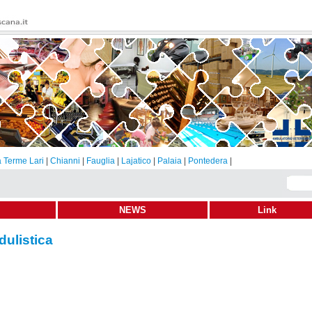
 Terme Lari
|
Chianni
|
Fauglia
|
Lajatico
|
Palaia
|
Pontedera
|
NEWS
Link
ulistica