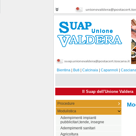
Bientina
|
Buti
|
Calcinaia
|
Capannoli
|
Casciana
Il Suap dell'Unione Valdera
Procedure
Mod
Modulistica
Adempimenti impianti
pubblicitari,tende, insegne
Adempimenti sanitari
Agricoltura