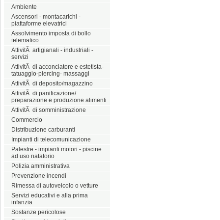
Ambiente
Ascensori - montacarichi -
piattaforme elevatrici
Assolvimento imposta di bollo
telematico
AttivitÃ artigianali - industriali -
servizi
AttivitÃ di acconciatore e estetista-
tatuaggio-piercing- massaggi
AttivitÃ di deposito/magazzino
AttivitÃ di panificazione/
preparazione e produzione alimenti
AttivitÃ di somministrazione
Commercio
Distribuzione carburanti
Impianti di telecomunicazione
Palestre - impianti motori - piscine
ad uso natatorio
Polizia amministrativa
Prevenzione incendi
Rimessa di autoveicolo o vetture
Servizi educativi e alla prima
infanzia
Sostanze pericolose