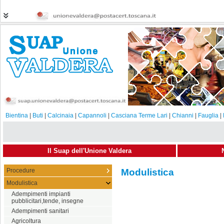
Bientina
|
Buti
|
Calcinaia
|
Capannoli
|
Casciana Terme Lari
|
Chianni
|
Fauglia
|
Il Suap dell'Unione Valdera
Procedure
Modulistica
Modulistica
Adempimenti impianti
pubblicitari,tende, insegne
Adempimenti sanitari
Agricoltura