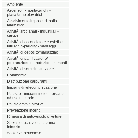
Ambiente
Ascensori - montacarichi -
piattaforme elevatrici
Assolvimento imposta di bollo
telematico
AttivitÃ artigianali - industriali -
servizi
AttivitÃ di acconciatore e estetista-
tatuaggio-piercing- massaggi
AttivitÃ di deposito/magazzino
AttivitÃ di panificazione/
preparazione e produzione alimenti
AttivitÃ di somministrazione
Commercio
Distribuzione carburanti
Impianti di telecomunicazione
Palestre - impianti motori - piscine
ad uso natatorio
Polizia amministrativa
Prevenzione incendi
Rimessa di autoveicolo o vetture
Servizi educativi e alla prima
infanzia
Sostanze pericolose