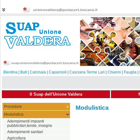
Bientina
|
Buti
|
Calcinaia
|
Capannoli
|
Casciana Terme Lari
|
Chianni
|
Fauglia
|
Il Suap dell'Unione Valdera
Procedure
Modulistica
Modulistica
Adempimenti impianti
pubblicitari,tende, insegne
Adempimenti sanitari
Agricoltura