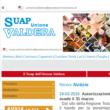
Bientina
|
Buti
|
Calcinaia
|
Capannoli
|
Casciana Terme Lari
|
Chianni
|
Fauglia
|
Il Suap dell'Unione Valdera
Procedure
News
Notizie
Modulistica
Autorizzazioni
24-03-2016
Normativa
scade il 31 marzo
Dal sito della Regione Tosca
il bando per la presentaz