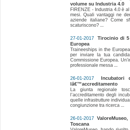
volume su Industria 4.0
FIRENZE - Industria 4.0 è al c
mesi. Quali vantaggi ne de
aziende italiane? Come sf
scaturiscono? ...
Tirocinio di 
27-01-2017
Europea
Traineeships in the Europe
per inviare la tua candida
Commissione Europea. Un'im
professionale messa ...
Incubatori
26-01-2017
lâ€™accreditamento
La giunta regionale tos
l’accreditamento degli incub
quelle infrastrutture individu
congiunzione tra ricerca ...
ValoreMuseo, b
26-01-2017
Toscana
ValoreMuseo, bando rivolto