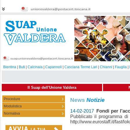
Bientina
|
Buti
|
Calcinaia
|
Capannoli
|
Casciana Terme Lari
|
Chianni
|
Fauglia
|
Il Suap dell'Unione Valdera
Procedure
News
Notizie
Modulistica
Fondi per l'ac
14-02-2017
Normativa
Pubblicato il programma di
http://www.eurostaff.it/fast/