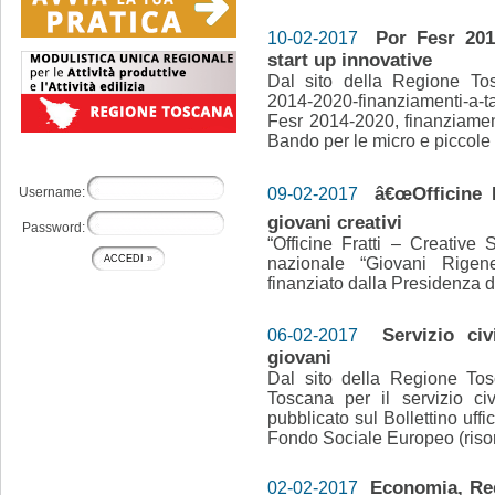
Por Fesr 201
10-02-2017
start up innovative
Dal sito della Regione Tosca
2014-2020-finanziamenti-a-
Fesr 2014-2020, finanziamen
Bando per le micro e piccole 
â€œOfficine 
Username:
09-02-2017
giovani creativi
Password:
“Officine Fratti – Creative
nazionale “Giovani Rigen
finanziato dalla Presidenza d
Servizio ci
06-02-2017
giovani
Dal sito della Regione To
Toscana per il servizio ci
pubblicato sul Bollettino uffi
Fondo Sociale Europeo (risor
Economia, Re
02-02-2017