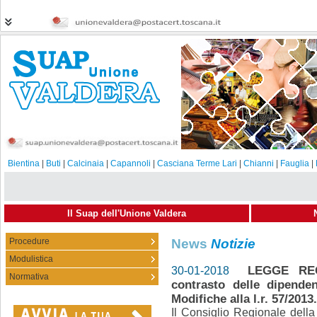
Bientina
|
Buti
|
Calcinaia
|
Capannoli
|
Casciana Terme Lari
|
Chianni
|
Fauglia
|
Il Suap dell'Unione Valdera
Procedure
News
Notizie
Modulistica
LEGGE REG
30-01-2018
Normativa
contrasto delle dipende
Modifiche alla l.r. 57/2013.
Il Consiglio Regionale della