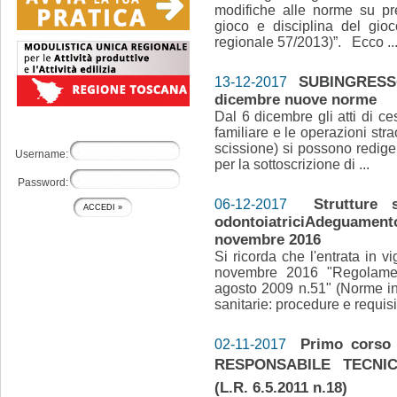
modifiche alle norme su pr
gioco e disciplina del gio
regionale 57/2013)”. Ecco .
SUBINGRESSO
13-12-2017
dicembre nuove norme
Dal 6 dicembre gli atti di ce
familiare e le operazioni str
scissione) si possono redige
Username:
per la sottoscrizione di ...
Password:
Strutture 
06-12-2017
odontoiatriciAdeguam
novembre 2016
Si ricorda che l'entrata in 
novembre 2016 "Regolamen
agosto 2009 n.51" (Norme in 
sanitarie: procedure e requisit
Primo corso r
02-11-2017
RESPONSABILE TECNICO
(L.R. 6.5.2011 n.18)