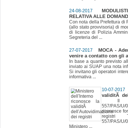
MODULIST
24-08-2017
RELATIVA ALLE DOMANDE
Con nota della Prefettura di 
(allo stato provvisoria) di m
di licenze di Polizia Ammini
Segreteria del ...
MOCA - Ademp
27-07-2017
venire a contatto con gli 
In base a quanto previsto al
inviato ai SUAP una nota info
Si invitano gli operatori inter
informativa ...
10-07-2017
validitÃ de
Il Minis
557/PAS/U
riconosce fo
registr
557/PAS/U/
Ministero ...