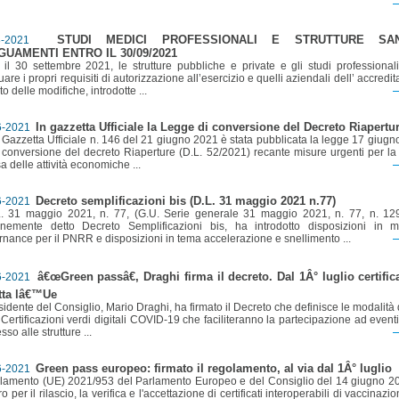
STUDI MEDICI PROFESSIONALI E STRUTTURE SANI
8-2021
UAMENTI ENTRO IL 30/09/2021
 il 30 settembre 2021, le strutture pubbliche e private e gli studi professional
are i propri requisiti di autorizzazione all’esercizio e quelli aziendali dell’ accredi
to delle modifiche, introdotte ...
In gazzetta Ufficiale la Legge di conversione del Decreto Riapertu
6-2021
 Gazzetta Ufficiale n. 146 del 21 giugno 2021 è stata pubblicata la legge 17 giugn
 conversione del decreto Riaperture (D.L. 52/2021) recante misure urgenti per la
sa delle attività economiche ...
Decreto semplificazioni bis (D.L. 31 maggio 2021 n.77)
6-2021
L. 31 maggio 2021, n. 77, (G.U. Serie generale 31 maggio 2021, n. 77, n. 12
nemente detto Decreto Semplificazioni bis, ha introdotto disposizioni in m
nance per il PNRR e disposizioni in tema accelerazione e snellimento ...
â€œGreen passâ€, Draghi firma il decreto. Dal 1Â° luglio certifica
6-2021
utta lâ€™Ue
esidente del Consiglio, Mario Draghi, ha firmato il Decreto che definisce le modalità d
 Certificazioni verdi digitali COVID-19 che faciliteranno la partecipazione ad eventi
sso alle strutture ...
Green pass europeo: firmato il regolamento, al via dal 1Â° luglio
6-2021
amento (UE) 2021/953 del Parlamento Europeo e del Consiglio del 14 giugno 2
 per il rilascio, la verifica e l'accettazione di certificati interoperabili di vaccinazio