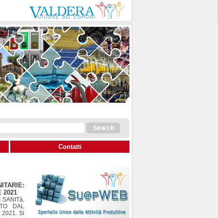
Contatti
TARIE:
 2021
 SANITà,
STO DAL
2021. Si