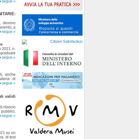
segue »
TARIE:
i, devono
tamento, a
segue »
re
o 2021, n.
 graduale
segue »
9), anche
ateria di
segue »
ti validi
i rilascio
 pubblici,
segue »
021 su un
ne, di test