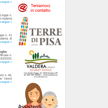
segue »
 Legge n.
n materia
segue »
egge n. 41
ateria di
segue »
roghe
ficiale n.
 183/2020,
segue »
rio n. 46,
er l'anno
segue »