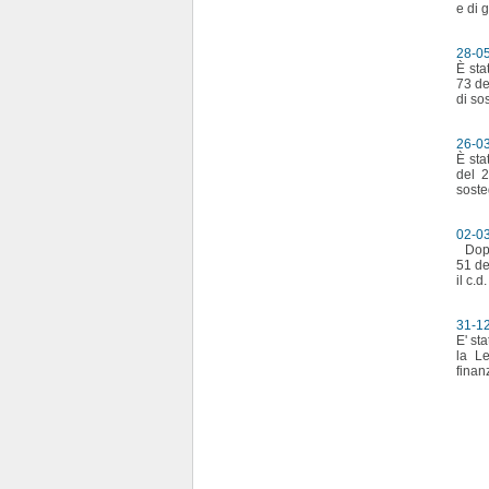
e di 
28-0
È sta
73 de
di so
26-0
È sta
del 2
soste
02-0
Dopo 
51 de
il c.d
31-1
E' st
la Le
finan