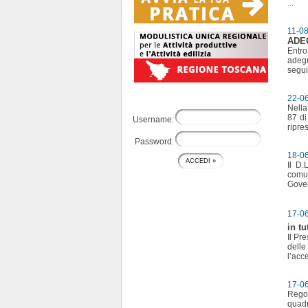
...
11-0
ADEG
Entro
adegu
segui
22-0
Nella
87 di
Username:
ripre
Password:
18-0
Il D.
comu
Gover
17-0
in t
Il Pr
delle
l’acce
17-0
Regol
quadro