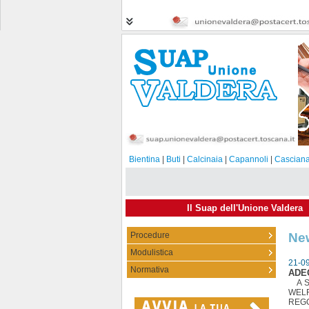
Bientina
|
Buti
|
Calcinaia
|
Capannoli
|
Casciana
Il Suap dell'Unione Valdera
Procedure
Ne
Modulistica
21-0
Normativa
ADE
A SE
WEL
REGO