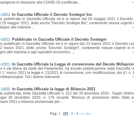
guarigione in relazione alla COVID-19 (certificato ...
In Gazzetta Ufficiale il Decreto Sostegni bis
5-2021
to pubblicato in Gazzetta Ufficiale ed è in vigore dal 26 maggio 2021 il Decreto
l 25 maggio 2021, detto anche "Decreto Sostegni Bis", contenente misure urgenti i
stegno alle imprese ...
Pubblicato in Gazzetta Ufficiale il Decreto Sostegni
3-2021
to pubblicato in Gazzetta Ufficiale ed è in vigore dal 23 marzo 2021 il Decreto L
2 marzo 2021, detto anche "Decreto Sostegni", contenente misure urgenti in m
gno alle imprese e agli operatori economici, ...
In Gazzetta Ufficiale la Legge di conversione del Deceto Millepro
3-2021
il via libera da parte del Parlamento, ha trovato pubblicazione sulla Gazzetta Uf
l 1° marzo 2021 la legge n. 21/2021 di conversione, con modificazione, del d.l. n.
. milleproroghe. Tra i diversi interventi ...
In Gazzetta Ufficiale la legge di Bilancio 2021
2-2020
ata pubblicata, nella Gazzetta Ufficiale n. 322 del 30 dicembre 2020 - Suppl. Ordina
gge 30 dicembre 2020, n. 178 recante "Bilancio di previsione dello Stato p
ziario 2021 e bilancio pluriennale per ...
Pag.
1
-
[2]
-
3
-
4
-
»
-
»»